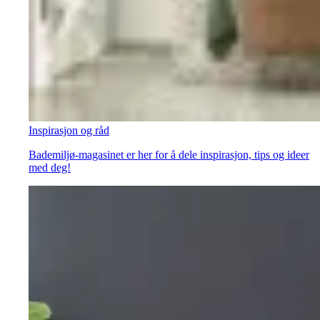
Inspirasjon og råd
Bademiljø-magasinet er her for å dele inspirasjon, tips og ideer
med deg!