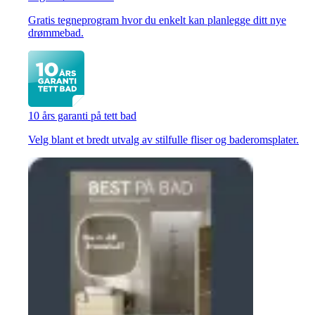
Gratis tegneprogram hvor du enkelt kan planlegge ditt nye
drømmebad.
10 års garanti på tett bad
Velg blant et bredt utvalg av stilfulle fliser og baderomsplater.