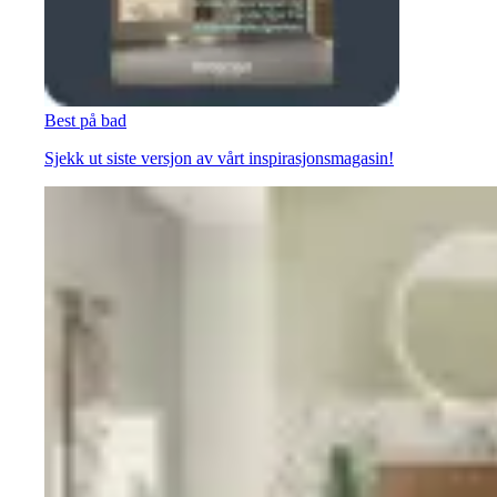
Best på bad
Sjekk ut siste versjon av vårt inspirasjonsmagasin!