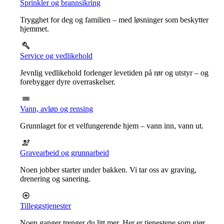
Sprinkler og brannsikring
Trygghet for deg og familien – med løsninger som beskytter
hjemmet.
Service og vedlikehold
Jevnlig vedlikehold forlenger levetiden på rør og utstyr – og
forebygger dyre overraskelser.
Vann, avløp og rensing
Grunnlaget for et velfungerende hjem – vann inn, vann ut.
Gravearbeid og grunnarbeid
Noen jobber starter under bakken. Vi tar oss av graving,
drenering og sanering.
Tilleggstjenester
Noen ganger trenger du litt mer. Her er tjenestene som gjør