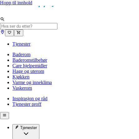
Hopp til innhold
Tjenester
Baderom
Baderomstilbehør
Care hjelpemidler
Hage og uterom
Kjøkken
Varme og inneklima
Vaskerom
Inspirasjon og råd
Tjenester proff
Tjenester