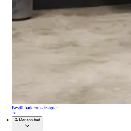
Bestill baderomsdesigner
Mer enn bad