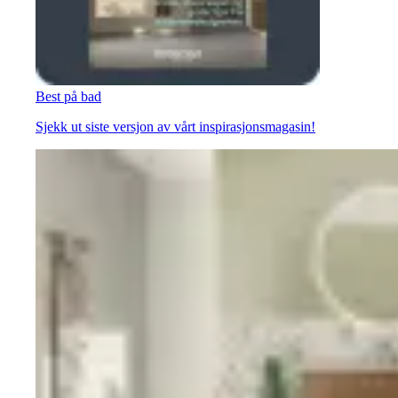
Best på bad
Sjekk ut siste versjon av vårt inspirasjonsmagasin!