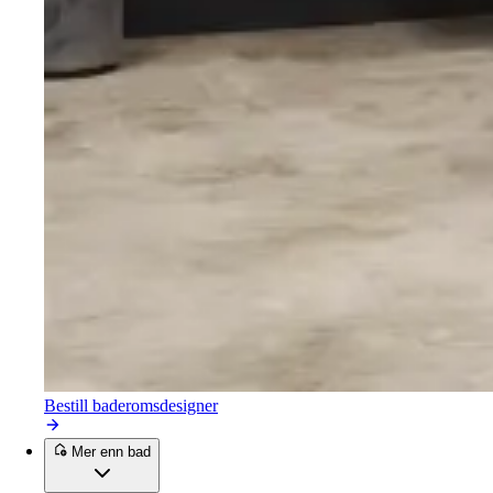
Bestill baderomsdesigner
Mer enn bad