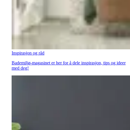
Inspirasjon og råd
Bademiljø-magasinet er her for å dele inspirasjon, tips og ideer
med deg!