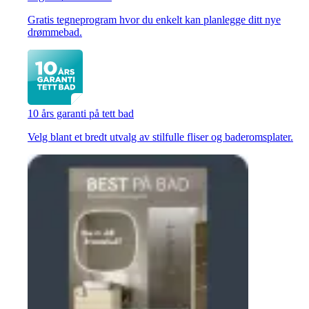
Gratis tegneprogram hvor du enkelt kan planlegge ditt nye
drømmebad.
10 års garanti på tett bad
Velg blant et bredt utvalg av stilfulle fliser og baderomsplater.