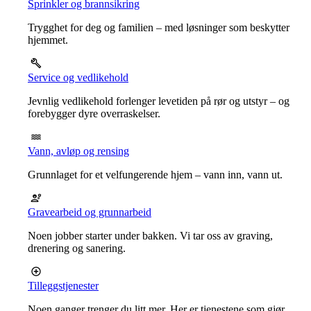
Sprinkler og brannsikring
Trygghet for deg og familien – med løsninger som beskytter
hjemmet.
Service og vedlikehold
Jevnlig vedlikehold forlenger levetiden på rør og utstyr – og
forebygger dyre overraskelser.
Vann, avløp og rensing
Grunnlaget for et velfungerende hjem – vann inn, vann ut.
Gravearbeid og grunnarbeid
Noen jobber starter under bakken. Vi tar oss av graving,
drenering og sanering.
Tilleggstjenester
Noen ganger trenger du litt mer. Her er tjenestene som gjør