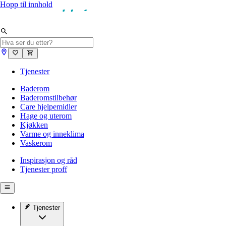
Hopp til innhold
Tjenester
Baderom
Baderomstilbehør
Care hjelpemidler
Hage og uterom
Kjøkken
Varme og inneklima
Vaskerom
Inspirasjon og råd
Tjenester proff
Tjenester