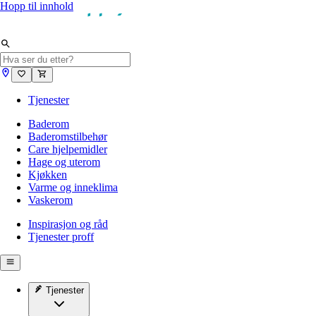
Hopp til innhold
Tjenester
Baderom
Baderomstilbehør
Care hjelpemidler
Hage og uterom
Kjøkken
Varme og inneklima
Vaskerom
Inspirasjon og råd
Tjenester proff
Tjenester