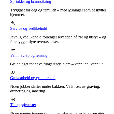
Sprinkler og brannsikring
Trygghet for deg og familien – med løsninger som beskytter
hjemmet.
Service og vedlikehold
Jevnlig vedlikehold forlenger levetiden på rør og utstyr – og
forebygger dyre overraskelser.
Vann, avløp og rensing
Grunnlaget for et velfungerende hjem – vann inn, vann ut.
Gravearbeid og grunnarbeid
Noen jobber starter under bakken. Vi tar oss av graving,
drenering og sanering.
Tilleggstjenester
Noen ganger trenger du litt mer. Her er tjenestene som gjør