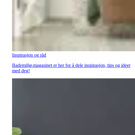
Inspirasjon og råd
Bademiljø-magasinet er her for å dele inspirasjon, tips og ideer
med deg!