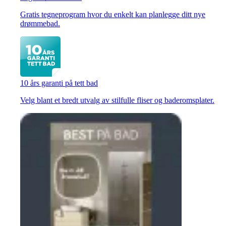
Gratis tegneprogram hvor du enkelt kan planlegge ditt nye
drømmebad.
10 års garanti på tett bad
Velg blant et bredt utvalg av stilfulle fliser og baderomsplater.