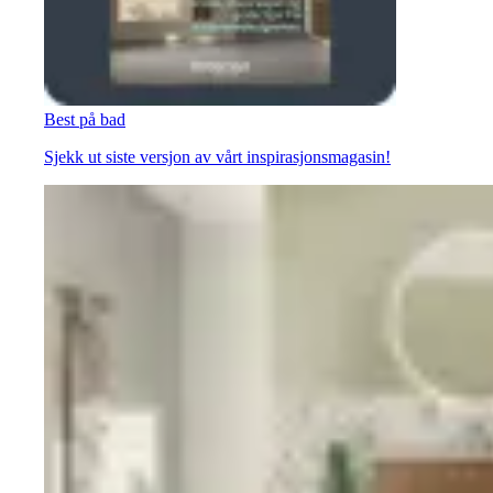
Best på bad
Sjekk ut siste versjon av vårt inspirasjonsmagasin!