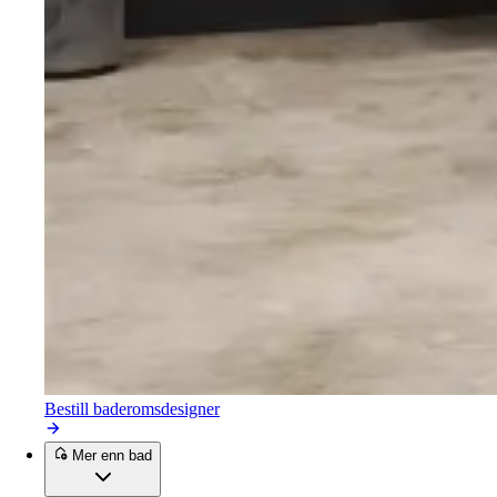
Bestill baderomsdesigner
Mer enn bad