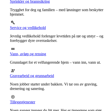
Sprinkler og brannsikring
Trygghet for deg og familien – med løsninger som beskytter
hjemmet.
Service og vedlikehold
Jevnlig vedlikehold forlenger levetiden på rør og utstyr – og
forebygger dyre overraskelser.
Vann, avløp og rensing
Grunnlaget for et velfungerende hjem – vann inn, vann ut.
Gravearbeid og grunnarbeid
Noen jobber starter under bakken. Vi tar oss av graving,
drenering og sanering.
Tilleggstjenester
Noen ganger trenger du litt mer. Her er tjenestene som gjør