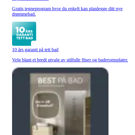
Gratis tegneprogram hvor du enkelt kan planlegge ditt nye
drømmebad.
10 års garanti på tett bad
Velg blant et bredt utvalg av stilfulle fliser og baderomsplater.