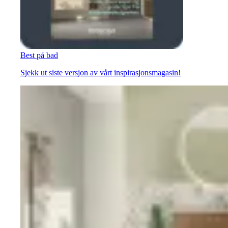
Best på bad
Sjekk ut siste versjon av vårt inspirasjonsmagasin!