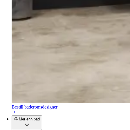
Bestill baderomsdesigner
Mer enn bad