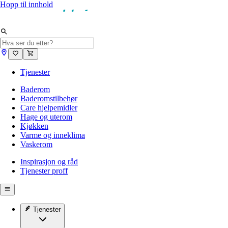
Hopp til innhold
Tjenester
Baderom
Baderomstilbehør
Care hjelpemidler
Hage og uterom
Kjøkken
Varme og inneklima
Vaskerom
Inspirasjon og råd
Tjenester proff
Tjenester