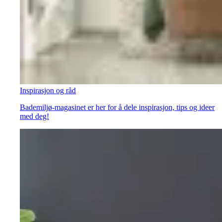
Inspirasjon og råd
Bademiljø-magasinet er her for å dele inspirasjon, tips og ideer
med deg!