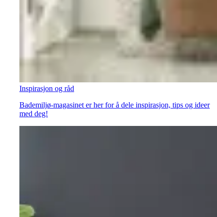
Inspirasjon og råd
Bademiljø-magasinet er her for å dele inspirasjon, tips og ideer
med deg!