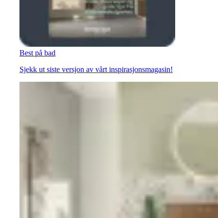
Best på bad
Sjekk ut siste versjon av vårt inspirasjonsmagasin!