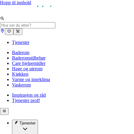
Hopp til innhold
Tjenester
Baderom
Baderomstilbehør
Care hjelpemidler
Hage og uterom
Kjøkken
Varme og inneklima
Vaskerom
Inspirasjon og råd
Tjenester proff
Tjenester