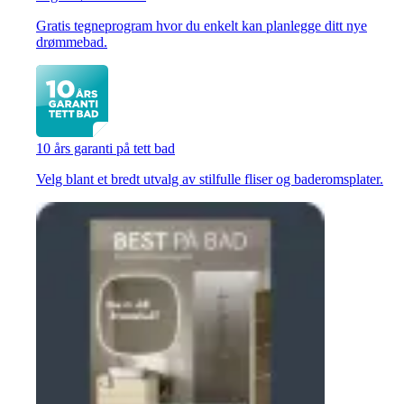
Gratis tegneprogram hvor du enkelt kan planlegge ditt nye
drømmebad.
10 års garanti på tett bad
Velg blant et bredt utvalg av stilfulle fliser og baderomsplater.