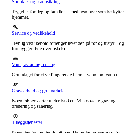
Sprinkler og brannsikring
Trygghet for deg og familien – med løsninger som beskytter
hjemmet.
Service og vedlikehold
Jevnlig vedlikehold forlenger levetiden på rør og utstyr – og
forebygger dyre overraskelser.
Vann, avløp og rensing
Grunnlaget for et velfungerende hjem – vann inn, vann ut.
Gravearbeid og grunnarbeid
Noen jobber starter under bakken. Vi tar oss av graving,
drenering og sanering.
Tilleggstjenester
Noen ganger trenger du litt mer. Her er tjenestene som gjør