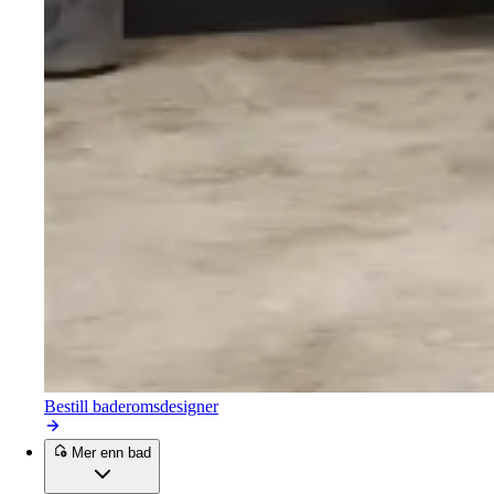
Bestill baderomsdesigner
Mer enn bad