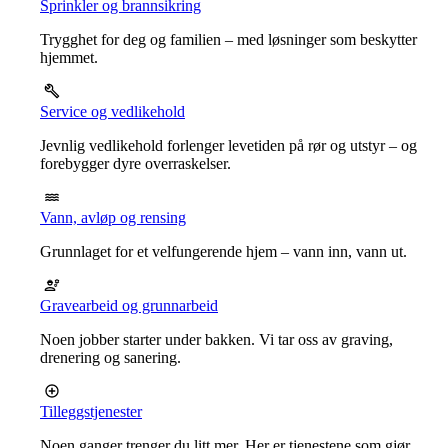
Sprinkler og brannsikring
Trygghet for deg og familien – med løsninger som beskytter
hjemmet.
Service og vedlikehold
Jevnlig vedlikehold forlenger levetiden på rør og utstyr – og
forebygger dyre overraskelser.
Vann, avløp og rensing
Grunnlaget for et velfungerende hjem – vann inn, vann ut.
Gravearbeid og grunnarbeid
Noen jobber starter under bakken. Vi tar oss av graving,
drenering og sanering.
Tilleggstjenester
Noen ganger trenger du litt mer. Her er tjenestene som gjør