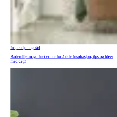
Inspirasjon og råd
Bademiljø-magasinet er her for å dele inspirasjon, tips og ideer
med deg!