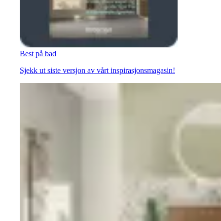
Best på bad
Sjekk ut siste versjon av vårt inspirasjonsmagasin!