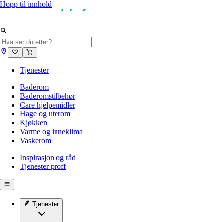
Hopp til innhold
Tjenester
Baderom
Baderomstilbehør
Care hjelpemidler
Hage og uterom
Kjøkken
Varme og inneklima
Vaskerom
Inspirasjon og råd
Tjenester proff
Tjenester