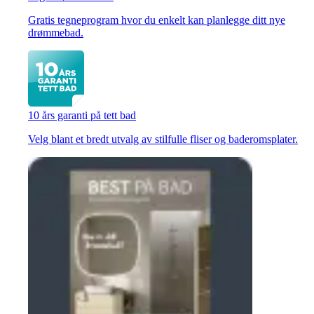
Gratis tegneprogram hvor du enkelt kan planlegge ditt nye
drømmebad.
10 års garanti på tett bad
Velg blant et bredt utvalg av stilfulle fliser og baderomsplater.