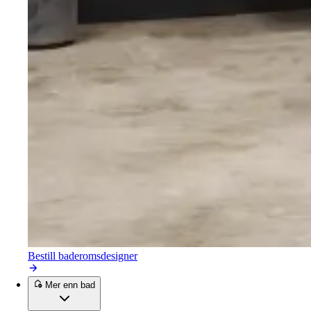
Bestill baderomsdesigner
Mer enn bad