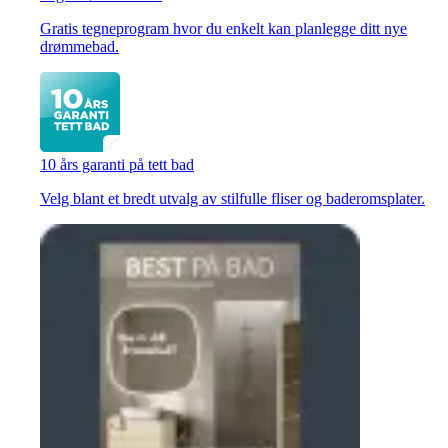
Gratis tegneprogram hvor du enkelt kan planlegge ditt nye
drømmebad.
10 års garanti på tett bad
Velg blant et bredt utvalg av stilfulle fliser og baderomsplater.