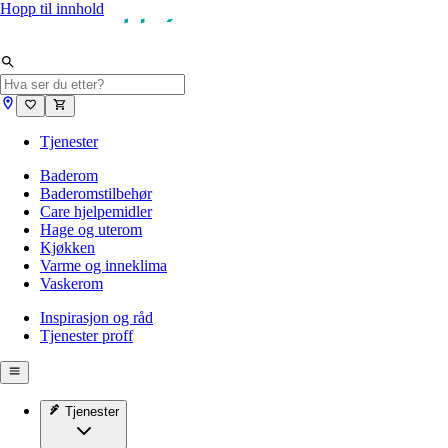
Hopp til innhold
Tjenester
Baderom
Baderomstilbehør
Care hjelpemidler
Hage og uterom
Kjøkken
Varme og inneklima
Vaskerom
Inspirasjon og råd
Tjenester proff
Tjenester