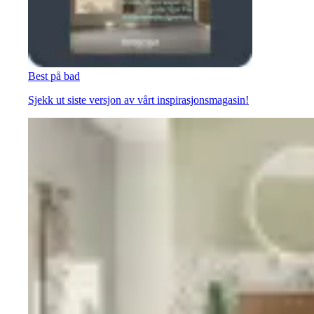
Best på bad
Sjekk ut siste versjon av vårt inspirasjonsmagasin!