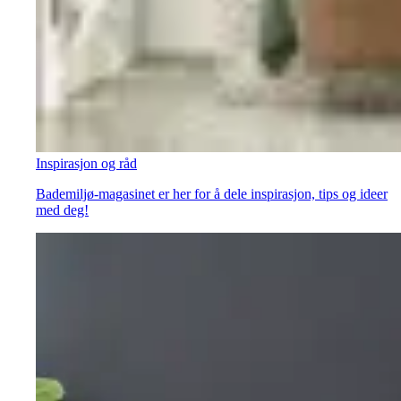
Inspirasjon og råd
Bademiljø-magasinet er her for å dele inspirasjon, tips og ideer
med deg!