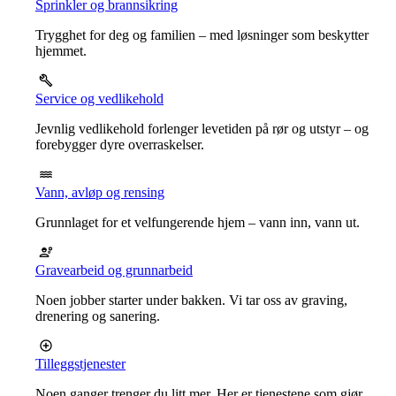
Sprinkler og brannsikring
Trygghet for deg og familien – med løsninger som beskytter
hjemmet.
Service og vedlikehold
Jevnlig vedlikehold forlenger levetiden på rør og utstyr – og
forebygger dyre overraskelser.
Vann, avløp og rensing
Grunnlaget for et velfungerende hjem – vann inn, vann ut.
Gravearbeid og grunnarbeid
Noen jobber starter under bakken. Vi tar oss av graving,
drenering og sanering.
Tilleggstjenester
Noen ganger trenger du litt mer. Her er tjenestene som gjør