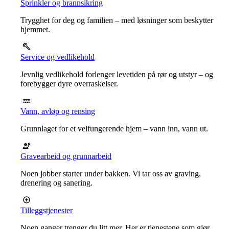
Sprinkler og brannsikring
Trygghet for deg og familien – med løsninger som beskytter
hjemmet.
Service og vedlikehold
Jevnlig vedlikehold forlenger levetiden på rør og utstyr – og
forebygger dyre overraskelser.
Vann, avløp og rensing
Grunnlaget for et velfungerende hjem – vann inn, vann ut.
Gravearbeid og grunnarbeid
Noen jobber starter under bakken. Vi tar oss av graving,
drenering og sanering.
Tilleggstjenester
Noen ganger trenger du litt mer. Her er tjenestene som gjør