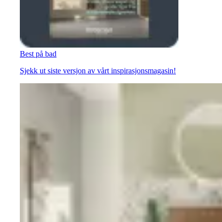
Best på bad
Sjekk ut siste versjon av vårt inspirasjonsmagasin!