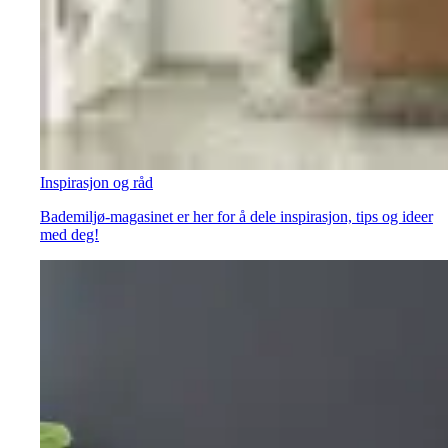
Inspirasjon og råd
Bademiljø-magasinet er her for å dele inspirasjon, tips og ideer
med deg!