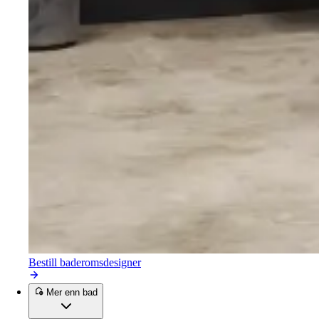
Bestill baderomsdesigner
Mer enn bad