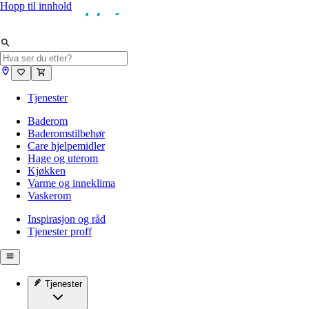
Hopp til innhold
Tjenester
Baderom
Baderomstilbehør
Care hjelpemidler
Hage og uterom
Kjøkken
Varme og inneklima
Vaskerom
Inspirasjon og råd
Tjenester proff
Tjenester