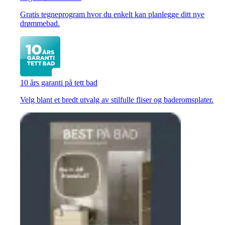
Gratis tegneprogram hvor du enkelt kan planlegge ditt nye
drømmebad.
10 års garanti på tett bad
Velg blant et bredt utvalg av stilfulle fliser og baderomsplater.