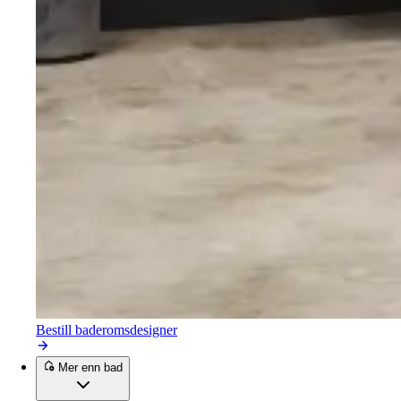
Bestill baderomsdesigner
Mer enn bad