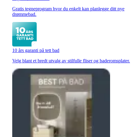
Gratis tegneprogram hvor du enkelt kan planlegge ditt nye
drømmebad.
10 års garanti på tett bad
Velg blant et bredt utvalg av stilfulle fliser og baderomsplater.