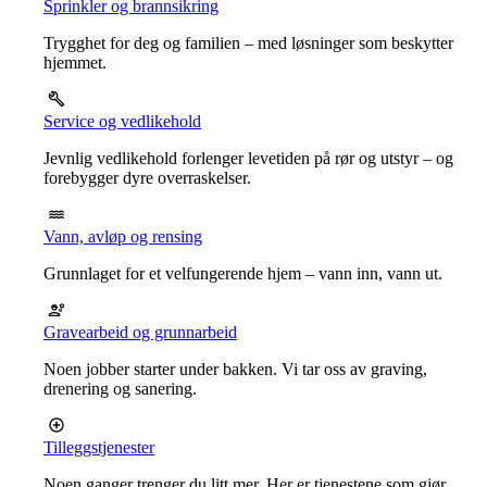
Sprinkler og brannsikring
Trygghet for deg og familien – med løsninger som beskytter
hjemmet.
Service og vedlikehold
Jevnlig vedlikehold forlenger levetiden på rør og utstyr – og
forebygger dyre overraskelser.
Vann, avløp og rensing
Grunnlaget for et velfungerende hjem – vann inn, vann ut.
Gravearbeid og grunnarbeid
Noen jobber starter under bakken. Vi tar oss av graving,
drenering og sanering.
Tilleggstjenester
Noen ganger trenger du litt mer. Her er tjenestene som gjør