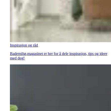
Inspirasjon og råd
Bademiljø-magasinet er her for å dele inspirasjon, tips og ideer
med deg!