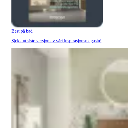
Best på bad
Sjekk ut siste versjon av vårt inspirasjonsmagasin!