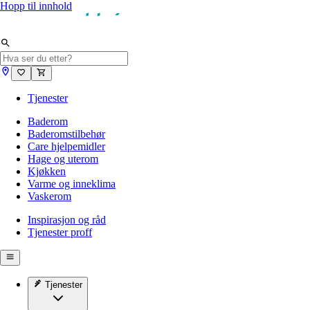
Hopp til innhold
Tjenester
Baderom
Baderomstilbehør
Care hjelpemidler
Hage og uterom
Kjøkken
Varme og inneklima
Vaskerom
Inspirasjon og råd
Tjenester proff
Tjenester