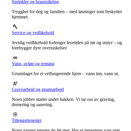
Sprinkler og brannsikring
Trygghet for deg og familien – med løsninger som beskytter
hjemmet.
Service og vedlikehold
Jevnlig vedlikehold forlenger levetiden på rør og utstyr – og
forebygger dyre overraskelser.
Vann, avløp og rensing
Grunnlaget for et velfungerende hjem – vann inn, vann ut.
Gravearbeid og grunnarbeid
Noen jobber starter under bakken. Vi tar oss av graving,
drenering og sanering.
Tilleggstjenester
Noen ganger trenger du litt mer. Her er tjenestene som gjør