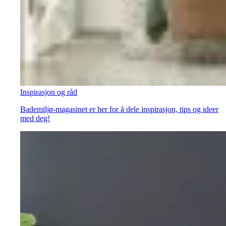
Inspirasjon og råd
Bademiljø-magasinet er her for å dele inspirasjon, tips og ideer
med deg!