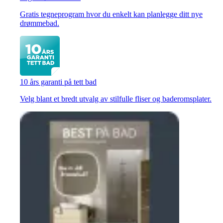
Gratis tegneprogram hvor du enkelt kan planlegge ditt nye
drømmebad.
10 års garanti på tett bad
Velg blant et bredt utvalg av stilfulle fliser og baderomsplater.