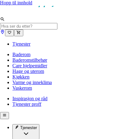
Hopp til innhold
Tjenester
Baderom
Baderomstilbehør
Care hjelpemidler
Hage og uterom
Kjøkken
Varme og inneklima
Vaskerom
Inspirasjon og råd
Tjenester proff
Tjenester