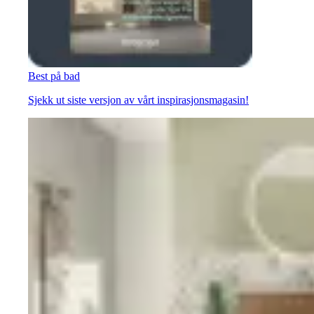
Best på bad
Sjekk ut siste versjon av vårt inspirasjonsmagasin!