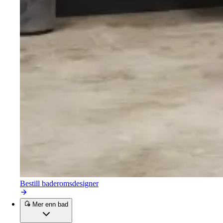
Bestill baderomsdesigner
Mer enn bad