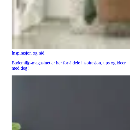
Inspirasjon og råd
Bademiljø-magasinet er her for å dele inspirasjon, tips og ideer
med deg!