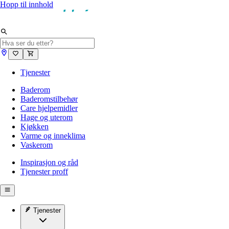
Hopp til innhold
Tjenester
Baderom
Baderomstilbehør
Care hjelpemidler
Hage og uterom
Kjøkken
Varme og inneklima
Vaskerom
Inspirasjon og råd
Tjenester proff
Tjenester