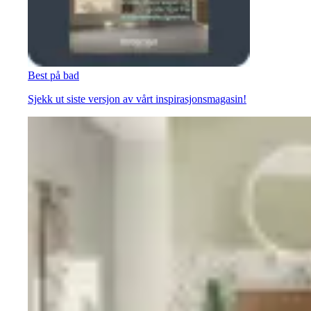
Best på bad
Sjekk ut siste versjon av vårt inspirasjonsmagasin!