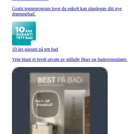
Gratis tegneprogram hvor du enkelt kan planlegge ditt nye
drømmebad.
10 års garanti på tett bad
Velg blant et bredt utvalg av stilfulle fliser og baderomsplater.