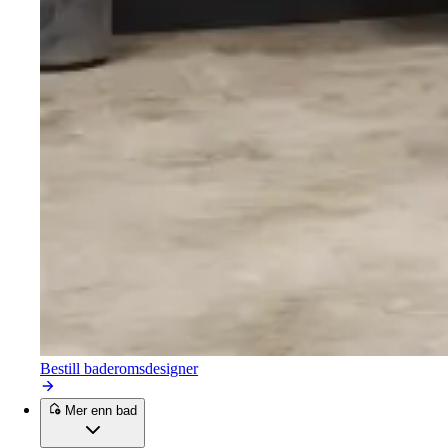
Bestill baderomsdesigner
Mer enn bad