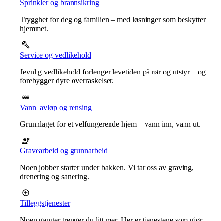
Sprinkler og brannsikring
Trygghet for deg og familien – med løsninger som beskytter
hjemmet.
Service og vedlikehold
Jevnlig vedlikehold forlenger levetiden på rør og utstyr – og
forebygger dyre overraskelser.
Vann, avløp og rensing
Grunnlaget for et velfungerende hjem – vann inn, vann ut.
Gravearbeid og grunnarbeid
Noen jobber starter under bakken. Vi tar oss av graving,
drenering og sanering.
Tilleggstjenester
Noen ganger trenger du litt mer. Her er tjenestene som gjør