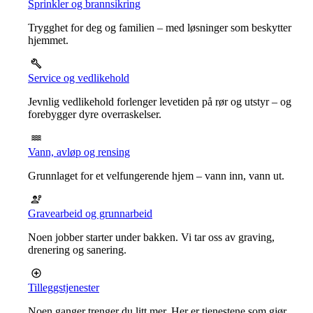
Sprinkler og brannsikring
Trygghet for deg og familien – med løsninger som beskytter
hjemmet.
Service og vedlikehold
Jevnlig vedlikehold forlenger levetiden på rør og utstyr – og
forebygger dyre overraskelser.
Vann, avløp og rensing
Grunnlaget for et velfungerende hjem – vann inn, vann ut.
Gravearbeid og grunnarbeid
Noen jobber starter under bakken. Vi tar oss av graving,
drenering og sanering.
Tilleggstjenester
Noen ganger trenger du litt mer. Her er tjenestene som gjør