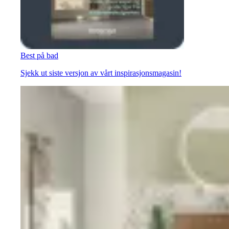
Best på bad
Sjekk ut siste versjon av vårt inspirasjonsmagasin!