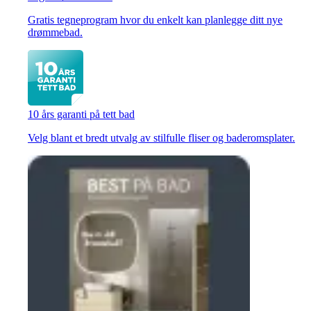
Gratis tegneprogram hvor du enkelt kan planlegge ditt nye
drømmebad.
10 års garanti på tett bad
Velg blant et bredt utvalg av stilfulle fliser og baderomsplater.