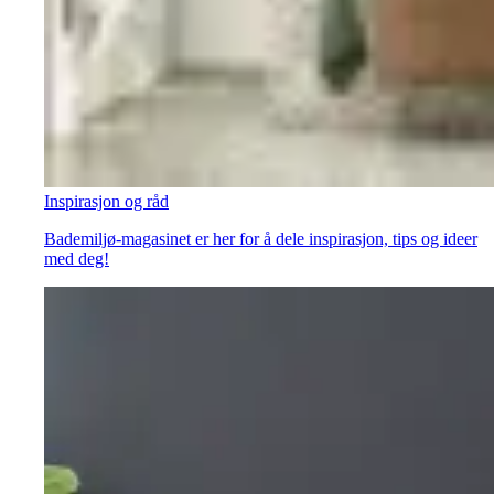
Inspirasjon og råd
Bademiljø-magasinet er her for å dele inspirasjon, tips og ideer
med deg!