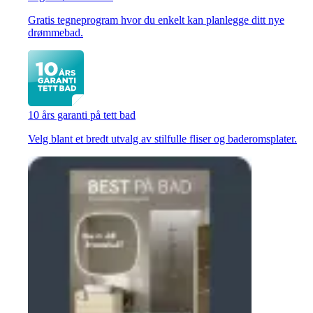
Gratis tegneprogram hvor du enkelt kan planlegge ditt nye
drømmebad.
10 års garanti på tett bad
Velg blant et bredt utvalg av stilfulle fliser og baderomsplater.