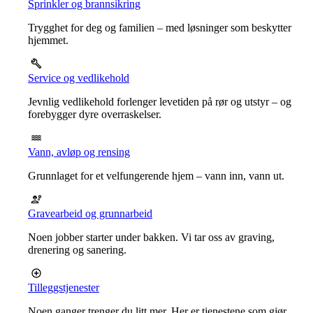
Sprinkler og brannsikring
Trygghet for deg og familien – med løsninger som beskytter
hjemmet.
Service og vedlikehold
Jevnlig vedlikehold forlenger levetiden på rør og utstyr – og
forebygger dyre overraskelser.
Vann, avløp og rensing
Grunnlaget for et velfungerende hjem – vann inn, vann ut.
Gravearbeid og grunnarbeid
Noen jobber starter under bakken. Vi tar oss av graving,
drenering og sanering.
Tilleggstjenester
Noen ganger trenger du litt mer. Her er tjenestene som gjør