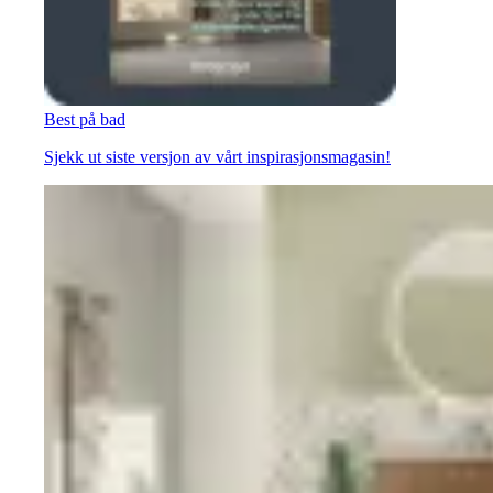
Best på bad
Sjekk ut siste versjon av vårt inspirasjonsmagasin!