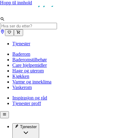
Hopp til innhold
Tjenester
Baderom
Baderomstilbehør
Care hjelpemidler
Hage og uterom
Kjøkken
Varme og inneklima
Vaskerom
Inspirasjon og råd
Tjenester proff
Tjenester