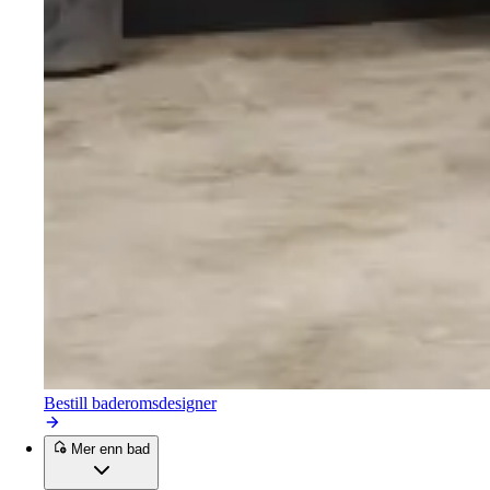
Bestill baderomsdesigner
Mer enn bad