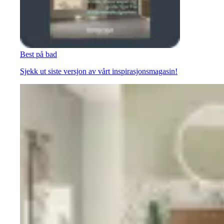
Best på bad
Sjekk ut siste versjon av vårt inspirasjonsmagasin!