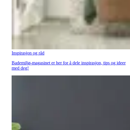
Inspirasjon og råd
Bademiljø-magasinet er her for å dele inspirasjon, tips og ideer
med deg!