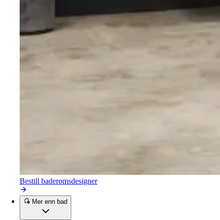
Bestill baderomsdesigner
Mer enn bad