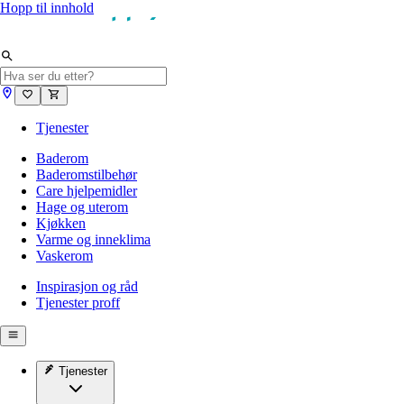
Hopp til innhold
Tjenester
Baderom
Baderomstilbehør
Care hjelpemidler
Hage og uterom
Kjøkken
Varme og inneklima
Vaskerom
Inspirasjon og råd
Tjenester proff
Tjenester