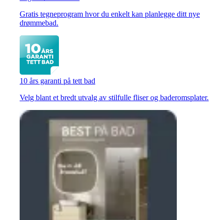
Gratis tegneprogram hvor du enkelt kan planlegge ditt nye
drømmebad.
10 års garanti på tett bad
Velg blant et bredt utvalg av stilfulle fliser og baderomsplater.