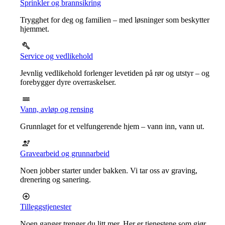
Sprinkler og brannsikring
Trygghet for deg og familien – med løsninger som beskytter
hjemmet.
Service og vedlikehold
Jevnlig vedlikehold forlenger levetiden på rør og utstyr – og
forebygger dyre overraskelser.
Vann, avløp og rensing
Grunnlaget for et velfungerende hjem – vann inn, vann ut.
Gravearbeid og grunnarbeid
Noen jobber starter under bakken. Vi tar oss av graving,
drenering og sanering.
Tilleggstjenester
Noen ganger trenger du litt mer. Her er tjenestene som gjør