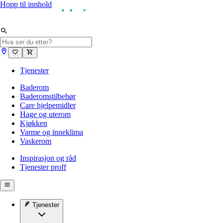
Hopp til innhold
Tjenester
Baderom
Baderomstilbehør
Care hjelpemidler
Hage og uterom
Kjøkken
Varme og inneklima
Vaskerom
Inspirasjon og råd
Tjenester proff
Tjenester