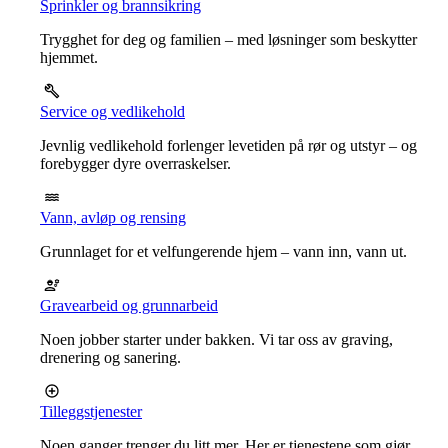
Sprinkler og brannsikring
Trygghet for deg og familien – med løsninger som beskytter
hjemmet.
Service og vedlikehold
Jevnlig vedlikehold forlenger levetiden på rør og utstyr – og
forebygger dyre overraskelser.
Vann, avløp og rensing
Grunnlaget for et velfungerende hjem – vann inn, vann ut.
Gravearbeid og grunnarbeid
Noen jobber starter under bakken. Vi tar oss av graving,
drenering og sanering.
Tilleggstjenester
Noen ganger trenger du litt mer. Her er tjenestene som gjør