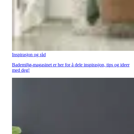
Inspirasjon og råd
Bademiljø-magasinet er her for å dele inspirasjon, tips og ideer
med deg!