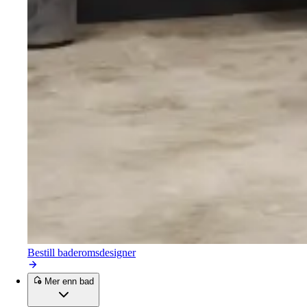
Bestill baderomsdesigner
Mer enn bad