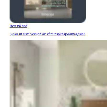
Best på bad
Sjekk ut siste versjon av vårt inspirasjonsmagasin!