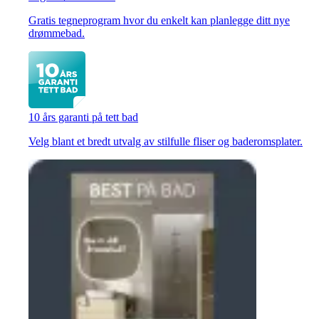
Gratis tegneprogram hvor du enkelt kan planlegge ditt nye
drømmebad.
10 års garanti på tett bad
Velg blant et bredt utvalg av stilfulle fliser og baderomsplater.