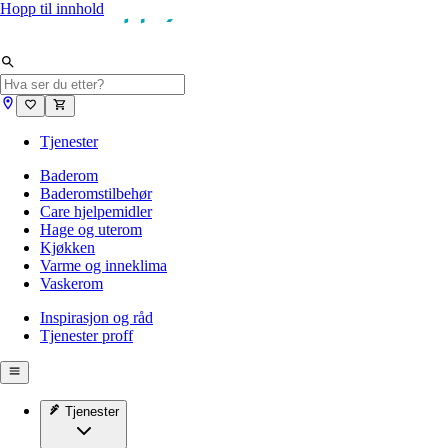
Hopp til innhold
Tjenester
Baderom
Baderomstilbehør
Care hjelpemidler
Hage og uterom
Kjøkken
Varme og inneklima
Vaskerom
Inspirasjon og råd
Tjenester proff
Tjenester