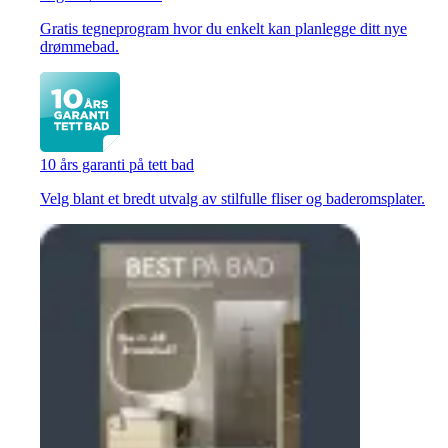
Gratis tegneprogram hvor du enkelt kan planlegge ditt nye
drømmebad.
10 års garanti på tett bad
Velg blant et bredt utvalg av stilfulle fliser og baderomsplater.