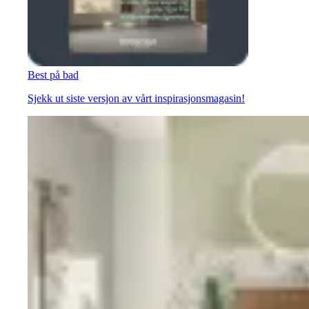
Best på bad
Sjekk ut siste versjon av vårt inspirasjonsmagasin!