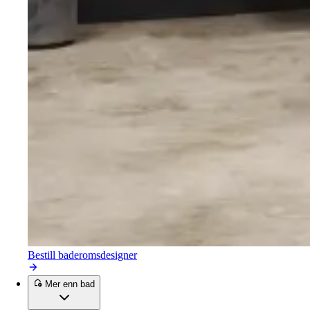
Bestill baderomsdesigner
Mer enn bad