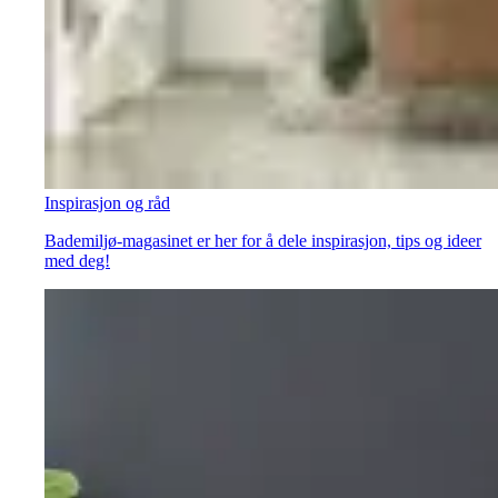
Inspirasjon og råd
Bademiljø-magasinet er her for å dele inspirasjon, tips og ideer
med deg!