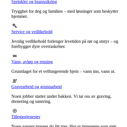
Sprinkler og brannsikring
Trygghet for deg og familien – med løsninger som beskytter
hjemmet.
Service og vedlikehold
Jevnlig vedlikehold forlenger levetiden på rør og utstyr – og
forebygger dyre overraskelser.
Vann, avløp og rensing
Grunnlaget for et velfungerende hjem – vann inn, vann ut.
Gravearbeid og grunnarbeid
Noen jobber starter under bakken. Vi tar oss av graving,
drenering og sanering.
Tilleggstjenester
Noen ganger trenger du litt mer. Her er tjenestene som gjør