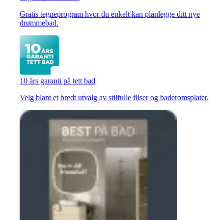
Gratis tegneprogram hvor du enkelt kan planlegge ditt nye
drømmebad.
10 års garanti på tett bad
Velg blant et bredt utvalg av stilfulle fliser og baderomsplater.