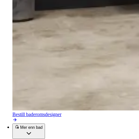
Bestill baderomsdesigner
Mer enn bad