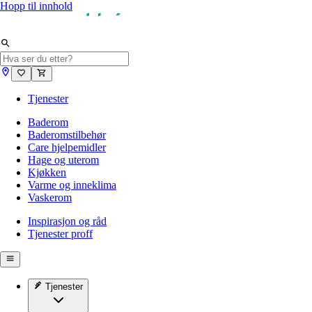
Hopp til innhold
Tjenester
Baderom
Baderomstilbehør
Care hjelpemidler
Hage og uterom
Kjøkken
Varme og inneklima
Vaskerom
Inspirasjon og råd
Tjenester proff
Tjenester