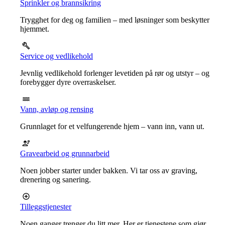
Sprinkler og brannsikring
Trygghet for deg og familien – med løsninger som beskytter
hjemmet.
Service og vedlikehold
Jevnlig vedlikehold forlenger levetiden på rør og utstyr – og
forebygger dyre overraskelser.
Vann, avløp og rensing
Grunnlaget for et velfungerende hjem – vann inn, vann ut.
Gravearbeid og grunnarbeid
Noen jobber starter under bakken. Vi tar oss av graving,
drenering og sanering.
Tilleggstjenester
Noen ganger trenger du litt mer. Her er tjenestene som gjør