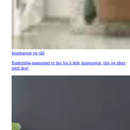
Inspirasjon og råd
Bademiljø-magasinet er her for å dele inspirasjon, tips og ideer
med deg!