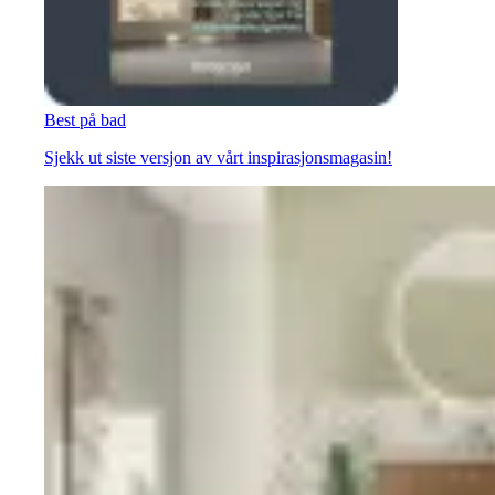
Best på bad
Sjekk ut siste versjon av vårt inspirasjonsmagasin!