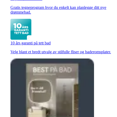
Gratis tegneprogram hvor du enkelt kan planlegge ditt nye
drømmebad.
10 års garanti på tett bad
Velg blant et bredt utvalg av stilfulle fliser og baderomsplater.