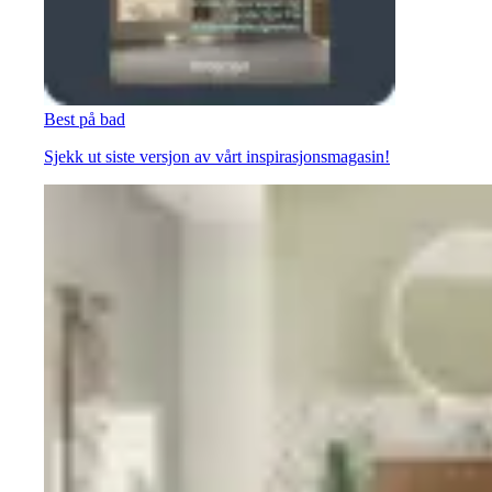
Best på bad
Sjekk ut siste versjon av vårt inspirasjonsmagasin!