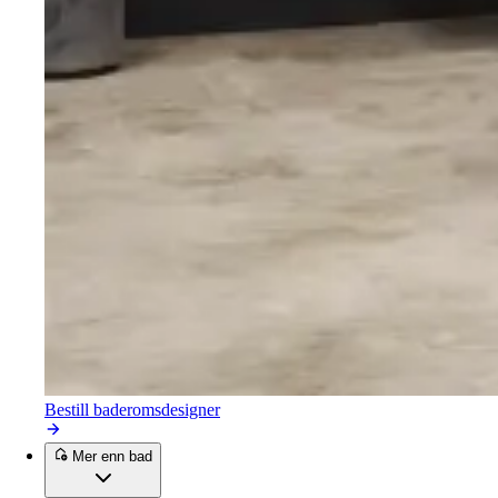
Bestill baderomsdesigner
Mer enn bad