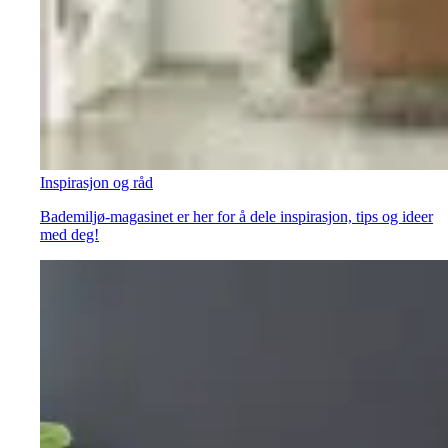
Inspirasjon og råd
Bademiljø-magasinet er her for å dele inspirasjon, tips og ideer
med deg!