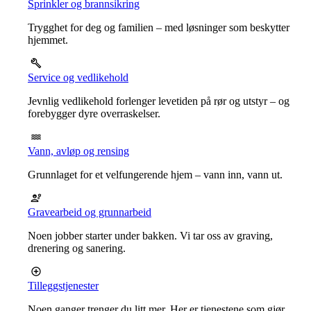
Sprinkler og brannsikring
Trygghet for deg og familien – med løsninger som beskytter
hjemmet.
Service og vedlikehold
Jevnlig vedlikehold forlenger levetiden på rør og utstyr – og
forebygger dyre overraskelser.
Vann, avløp og rensing
Grunnlaget for et velfungerende hjem – vann inn, vann ut.
Gravearbeid og grunnarbeid
Noen jobber starter under bakken. Vi tar oss av graving,
drenering og sanering.
Tilleggstjenester
Noen ganger trenger du litt mer. Her er tjenestene som gjør