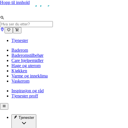
Hopp til innhold
Tjenester
Baderom
Baderomstilbehør
Care hjelpemidler
Hage og uterom
Kjøkken
Varme og inneklima
Vaskerom
Inspirasjon og råd
Tjenester proff
Tjenester