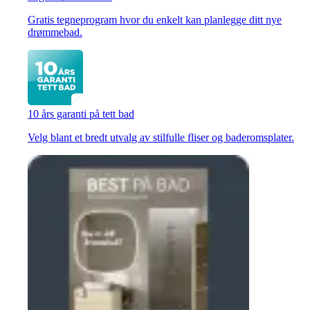
Gratis tegneprogram hvor du enkelt kan planlegge ditt nye
drømmebad.
10 års garanti på tett bad
Velg blant et bredt utvalg av stilfulle fliser og baderomsplater.