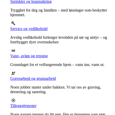
Sprinkler og brannsikring
Trygghet for deg og familien – med løsninger som beskytter
hjemmet.
Service og vedlikehold
Jevnlig vedlikehold forlenger levetiden på rør og utstyr – og
forebygger dyre overraskelser.
Vann, avløp og rensing
Grunnlaget for et velfungerende hjem – vann inn, vann ut.
Gravearbeid og grunnarbeid
Noen jobber starter under bakken. Vi tar oss av graving,
drenering og sanering.
Tilleggstjenester
Noen ganger trenger du litt mer. Her er tjenestene som gjør