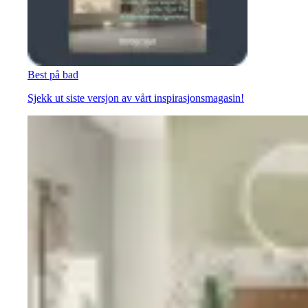
Best på bad
Sjekk ut siste versjon av vårt inspirasjonsmagasin!