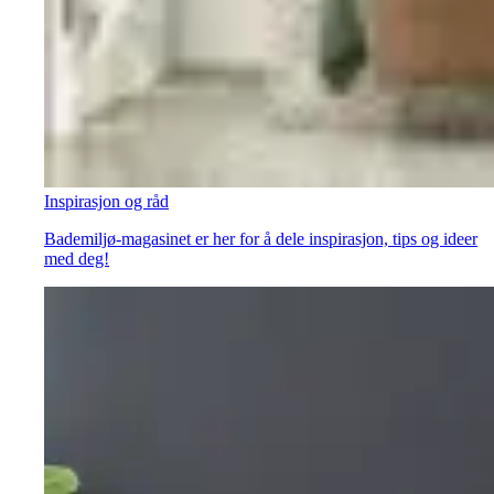
Inspirasjon og råd
Bademiljø-magasinet er her for å dele inspirasjon, tips og ideer
med deg!