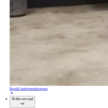
Bestill baderomsdesigner
Mer enn bad