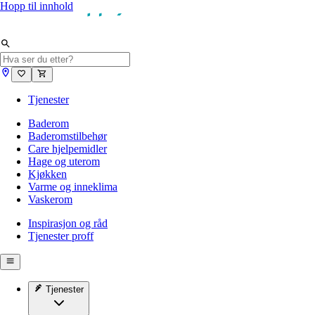
Hopp til innhold
Tjenester
Baderom
Baderomstilbehør
Care hjelpemidler
Hage og uterom
Kjøkken
Varme og inneklima
Vaskerom
Inspirasjon og råd
Tjenester proff
Tjenester