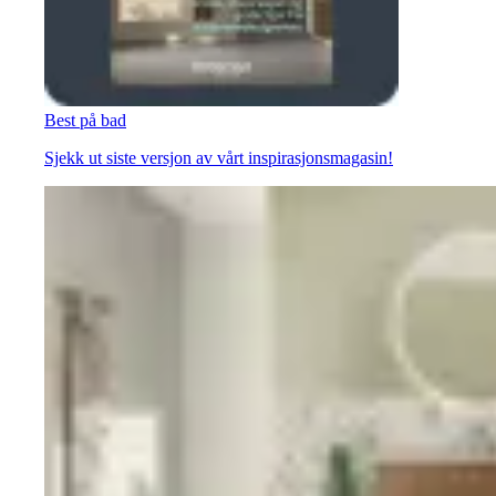
Best på bad
Sjekk ut siste versjon av vårt inspirasjonsmagasin!