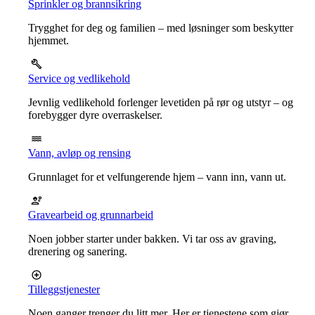
Sprinkler og brannsikring
Trygghet for deg og familien – med løsninger som beskytter
hjemmet.
Service og vedlikehold
Jevnlig vedlikehold forlenger levetiden på rør og utstyr – og
forebygger dyre overraskelser.
Vann, avløp og rensing
Grunnlaget for et velfungerende hjem – vann inn, vann ut.
Gravearbeid og grunnarbeid
Noen jobber starter under bakken. Vi tar oss av graving,
drenering og sanering.
Tilleggstjenester
Noen ganger trenger du litt mer. Her er tjenestene som gjør