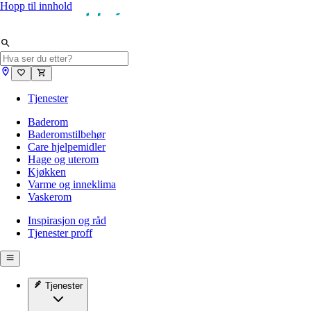
Hopp til innhold
Tjenester
Baderom
Baderomstilbehør
Care hjelpemidler
Hage og uterom
Kjøkken
Varme og inneklima
Vaskerom
Inspirasjon og råd
Tjenester proff
Tjenester