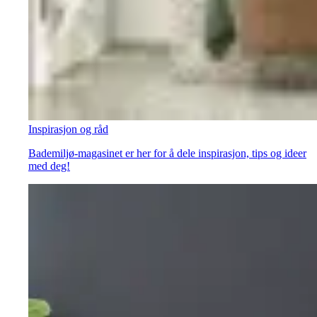
Inspirasjon og råd
Bademiljø-magasinet er her for å dele inspirasjon, tips og ideer
med deg!