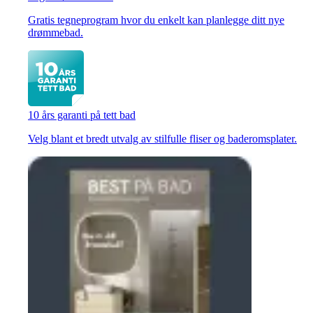
Gratis tegneprogram hvor du enkelt kan planlegge ditt nye
drømmebad.
10 års garanti på tett bad
Velg blant et bredt utvalg av stilfulle fliser og baderomsplater.