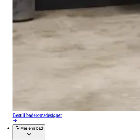
Bestill baderomsdesigner
Mer enn bad