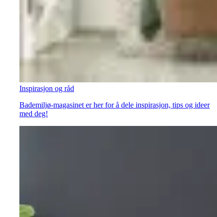
Inspirasjon og råd
Bademiljø-magasinet er her for å dele inspirasjon, tips og ideer
med deg!