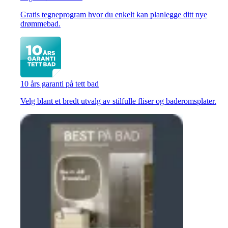
Gratis tegneprogram hvor du enkelt kan planlegge ditt nye
drømmebad.
10 års garanti på tett bad
Velg blant et bredt utvalg av stilfulle fliser og baderomsplater.