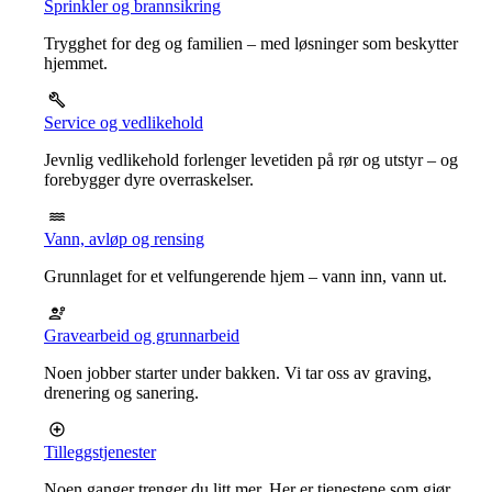
Sprinkler og brannsikring
Trygghet for deg og familien – med løsninger som beskytter
hjemmet.
Service og vedlikehold
Jevnlig vedlikehold forlenger levetiden på rør og utstyr – og
forebygger dyre overraskelser.
Vann, avløp og rensing
Grunnlaget for et velfungerende hjem – vann inn, vann ut.
Gravearbeid og grunnarbeid
Noen jobber starter under bakken. Vi tar oss av graving,
drenering og sanering.
Tilleggstjenester
Noen ganger trenger du litt mer. Her er tjenestene som gjør