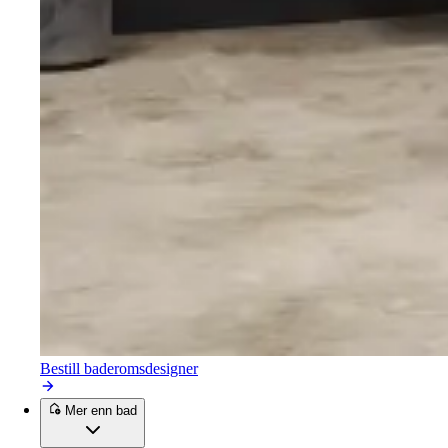
Bestill baderomsdesigner
Mer enn bad