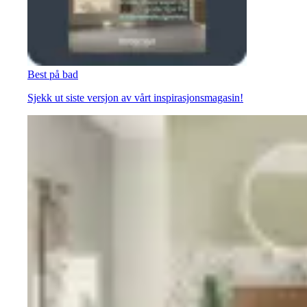
Best på bad
Sjekk ut siste versjon av vårt inspirasjonsmagasin!