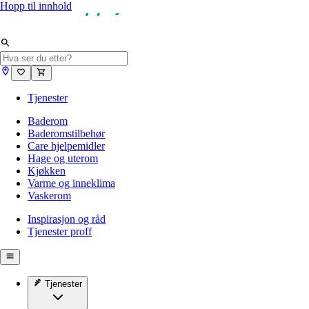
Hopp til innhold
Tjenester
Baderom
Baderomstilbehør
Care hjelpemidler
Hage og uterom
Kjøkken
Varme og inneklima
Vaskerom
Inspirasjon og råd
Tjenester proff
Tjenester