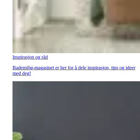
Inspirasjon og råd
Bademiljø-magasinet er her for å dele inspirasjon, tips og ideer
med deg!