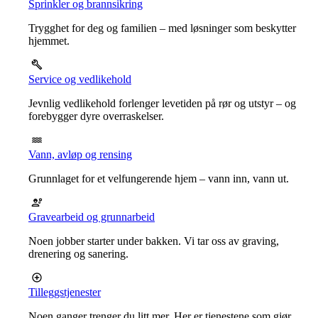
Sprinkler og brannsikring
Trygghet for deg og familien – med løsninger som beskytter
hjemmet.
Service og vedlikehold
Jevnlig vedlikehold forlenger levetiden på rør og utstyr – og
forebygger dyre overraskelser.
Vann, avløp og rensing
Grunnlaget for et velfungerende hjem – vann inn, vann ut.
Gravearbeid og grunnarbeid
Noen jobber starter under bakken. Vi tar oss av graving,
drenering og sanering.
Tilleggstjenester
Noen ganger trenger du litt mer. Her er tjenestene som gjør