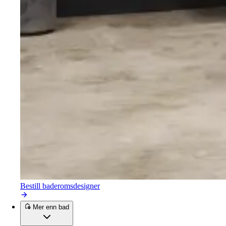
Bestill baderomsdesigner
Mer enn bad