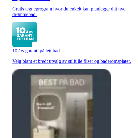
Gratis tegneprogram hvor du enkelt kan planlegge ditt nye
drømmebad.
10 års garanti på tett bad
Velg blant et bredt utvalg av stilfulle fliser og baderomsplater.