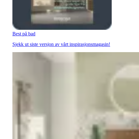
Best på bad
Sjekk ut siste versjon av vårt inspirasjonsmagasin!