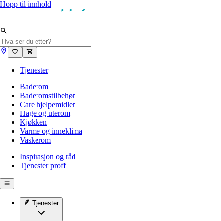
Hopp til innhold
Tjenester
Baderom
Baderomstilbehør
Care hjelpemidler
Hage og uterom
Kjøkken
Varme og inneklima
Vaskerom
Inspirasjon og råd
Tjenester proff
Tjenester