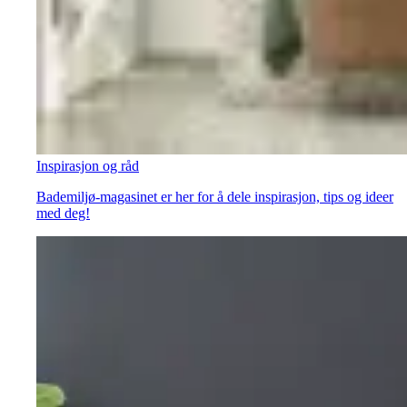
Inspirasjon og råd
Bademiljø-magasinet er her for å dele inspirasjon, tips og ideer
med deg!