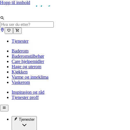
Hopp til innhold
Tjenester
Baderom
Baderomstilbehør
Care hjelpemidler
Hage og uterom
Kjøkken
Varme og inneklima
Vaskerom
Inspirasjon og råd
Tjenester proff
Tjenester