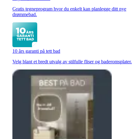
Gratis tegneprogram hvor du enkelt kan planlegge ditt nye
drømmebad.
10 års garanti på tett bad
Velg blant et bredt utvalg av stilfulle fliser og baderomsplater.