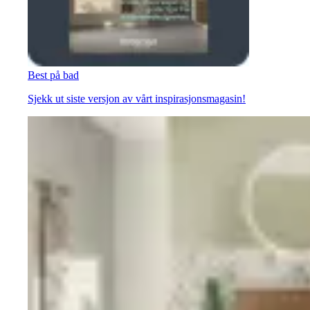
Best på bad
Sjekk ut siste versjon av vårt inspirasjonsmagasin!