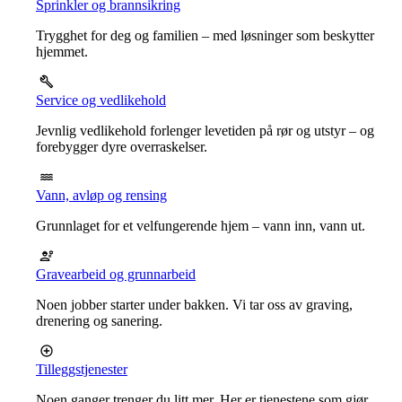
Sprinkler og brannsikring
Trygghet for deg og familien – med løsninger som beskytter
hjemmet.
Service og vedlikehold
Jevnlig vedlikehold forlenger levetiden på rør og utstyr – og
forebygger dyre overraskelser.
Vann, avløp og rensing
Grunnlaget for et velfungerende hjem – vann inn, vann ut.
Gravearbeid og grunnarbeid
Noen jobber starter under bakken. Vi tar oss av graving,
drenering og sanering.
Tilleggstjenester
Noen ganger trenger du litt mer. Her er tjenestene som gjør