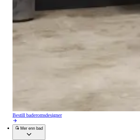
Bestill baderomsdesigner
Mer enn bad