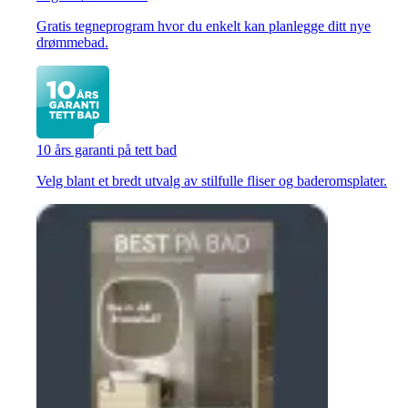
Gratis tegneprogram hvor du enkelt kan planlegge ditt nye
drømmebad.
10 års garanti på tett bad
Velg blant et bredt utvalg av stilfulle fliser og baderomsplater.