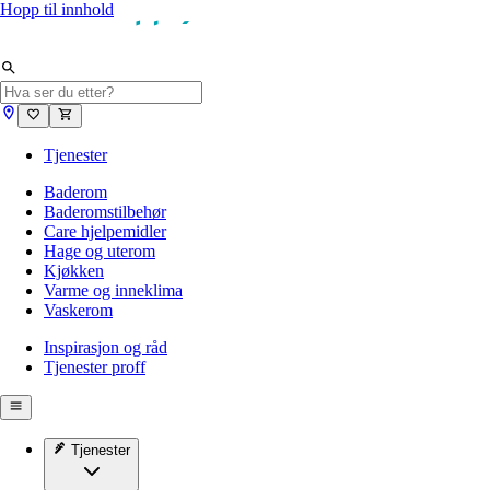
Hopp til innhold
Tjenester
Baderom
Baderomstilbehør
Care hjelpemidler
Hage og uterom
Kjøkken
Varme og inneklima
Vaskerom
Inspirasjon og råd
Tjenester proff
Tjenester