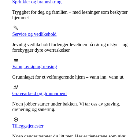
Sprinkler og brannsikring
Trygghet for deg og familien – med løsninger som beskytter
hjemmet.
Service og vedlikehold
Jevnlig vedlikehold forlenger levetiden på rør og utstyr – og
forebygger dyre overraskelser.
Vann, avløp og rensing
Grunnlaget for et velfungerende hjem – vann inn, vann ut.
Gravearbeid og grunnarbeid
Noen jobber starter under bakken. Vi tar oss av graving,
drenering og sanering.
Tilleggstjenester
Noen ganger trenger du litt mer. Her er tjenestene som gjør