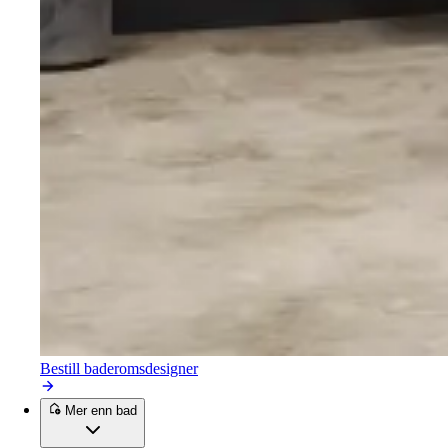
Bestill baderomsdesigner
Mer enn bad