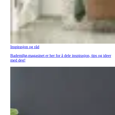
Inspirasjon og råd
Bademiljø-magasinet er her for å dele inspirasjon, tips og ideer
med deg!