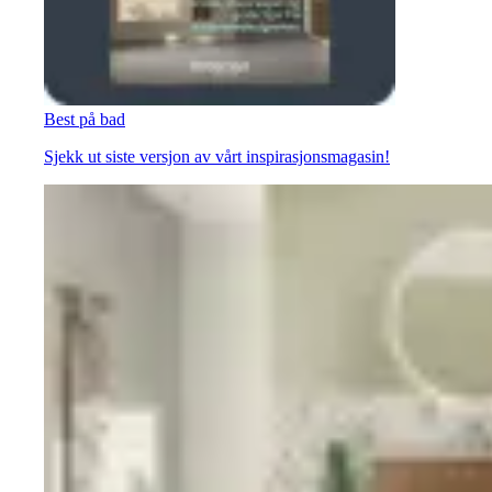
Best på bad
Sjekk ut siste versjon av vårt inspirasjonsmagasin!