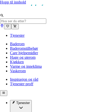
Hopp til innhold
Tjenester
Baderom
Baderomstilbehør
Care hjelpemidler
Hage og uterom
Kjøkken
Varme og inneklima
Vaskerom
Inspirasjon og råd
Tjenester proff
Tjenester