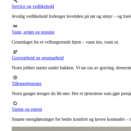
Service og vedlikehold
Jevnlig vedlikehold forlenger levetiden på rør og utstyr – og for
Vann, avløp og rensing
Grunnlaget for et velfungerende hjem – vann inn, vann ut.
Gravearbeid og grunnarbeid
Noen jobber starter under bakken. Vi tar oss av graving, dreneri
Tilleggstjenester
Noen ganger trenger du litt mer. Her er tjenestene som gjør prosj
Varme og energi
Smarte energiløsninger for bedre komfort og lavere kostnader – ti