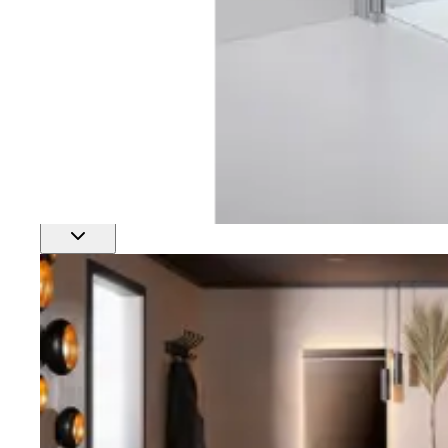
Finn nærmeste rørlegger
Profftjenester
Se alle våre tjenester for proffmarkedet
Produkter