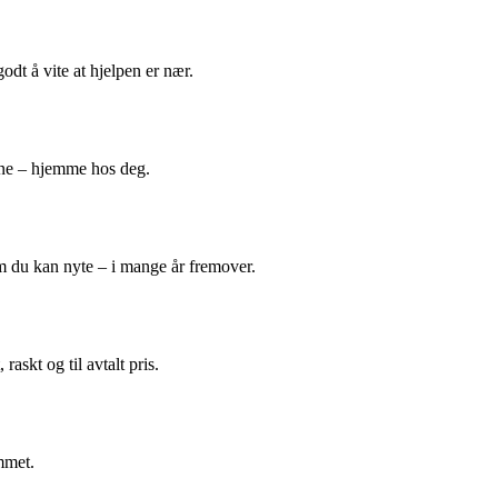
odt å vite at hjelpen er nær.
ene – hjemme hos deg.
m du kan nyte – i mange år fremover.
askt og til avtalt pris.
mmet.