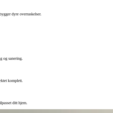
ebygger dyre overraskelser.
ng og sanering.
ektet komplett.
lpasset ditt hjem.