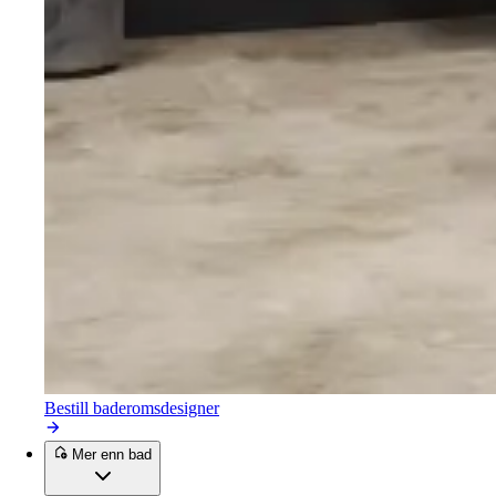
Bestill baderomsdesigner
Mer enn bad