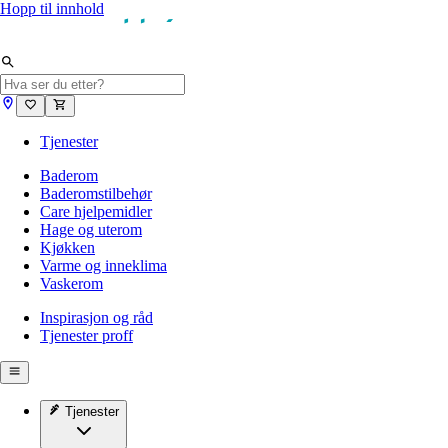
Hopp til innhold
Tjenester
Baderom
Baderomstilbehør
Care hjelpemidler
Hage og uterom
Kjøkken
Varme og inneklima
Vaskerom
Inspirasjon og råd
Tjenester proff
Tjenester