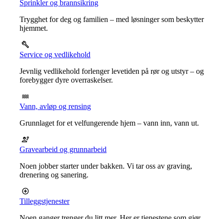
Sprinkler og brannsikring
Trygghet for deg og familien – med løsninger som beskytter
hjemmet.
Service og vedlikehold
Jevnlig vedlikehold forlenger levetiden på rør og utstyr – og
forebygger dyre overraskelser.
Vann, avløp og rensing
Grunnlaget for et velfungerende hjem – vann inn, vann ut.
Gravearbeid og grunnarbeid
Noen jobber starter under bakken. Vi tar oss av graving,
drenering og sanering.
Tilleggstjenester
Noen ganger trenger du litt mer. Her er tjenestene som gjør