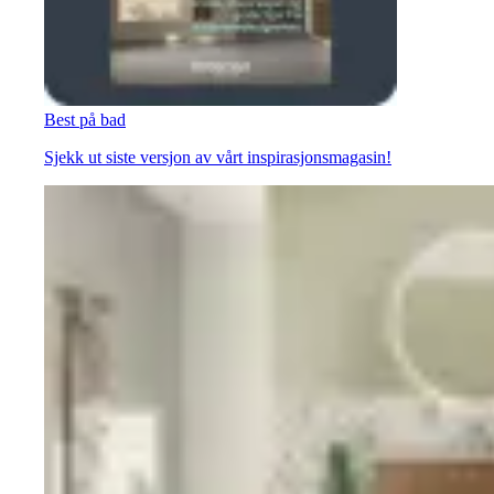
Best på bad
Sjekk ut siste versjon av vårt inspirasjonsmagasin!