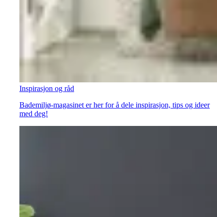
Inspirasjon og råd
Bademiljø-magasinet er her for å dele inspirasjon, tips og ideer
med deg!