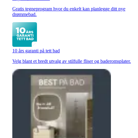
Gratis tegneprogram hvor du enkelt kan planlegge ditt nye
drømmebad.
10 års garanti på tett bad
Velg blant et bredt utvalg av stilfulle fliser og baderomsplater.