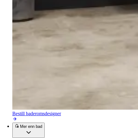
Bestill baderomsdesigner
Mer enn bad