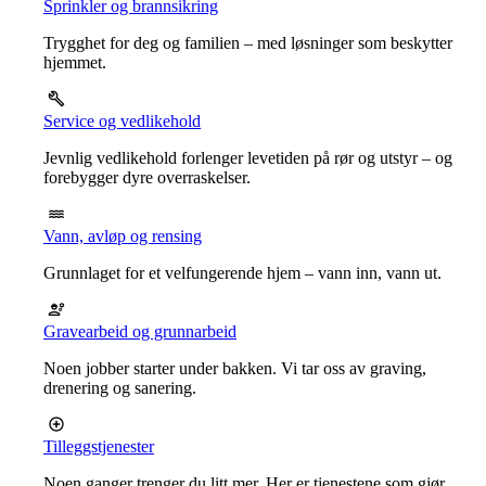
Sprinkler og brannsikring
Trygghet for deg og familien – med løsninger som beskytter
hjemmet.
Service og vedlikehold
Jevnlig vedlikehold forlenger levetiden på rør og utstyr – og
forebygger dyre overraskelser.
Vann, avløp og rensing
Grunnlaget for et velfungerende hjem – vann inn, vann ut.
Gravearbeid og grunnarbeid
Noen jobber starter under bakken. Vi tar oss av graving,
drenering og sanering.
Tilleggstjenester
Noen ganger trenger du litt mer. Her er tjenestene som gjør