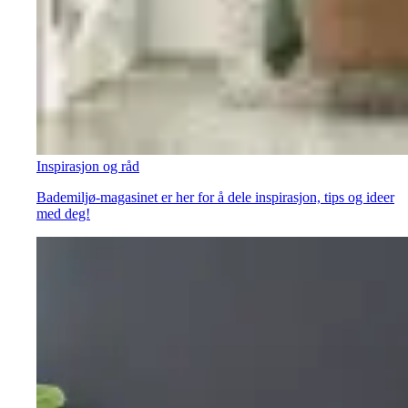
Inspirasjon og råd
Bademiljø-magasinet er her for å dele inspirasjon, tips og ideer
med deg!