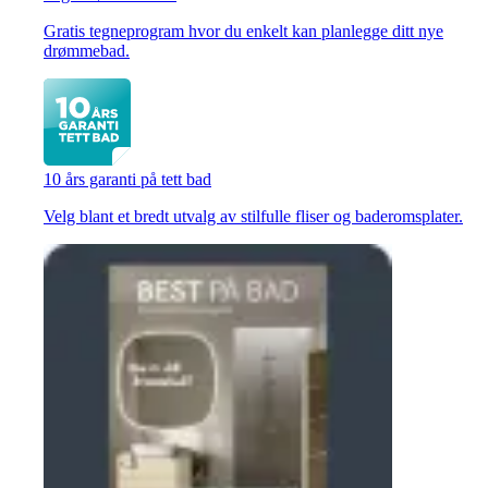
Gratis tegneprogram hvor du enkelt kan planlegge ditt nye
drømmebad.
10 års garanti på tett bad
Velg blant et bredt utvalg av stilfulle fliser og baderomsplater.