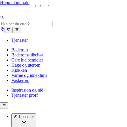
Hopp til innhold
Tjenester
Baderom
Baderomstilbehør
Care hjelpemidler
Hage og uterom
Kjøkken
Varme og inneklima
Vaskerom
Inspirasjon og råd
Tjenester proff
Tjenester