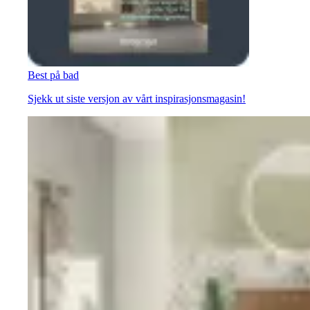
Best på bad
Sjekk ut siste versjon av vårt inspirasjonsmagasin!