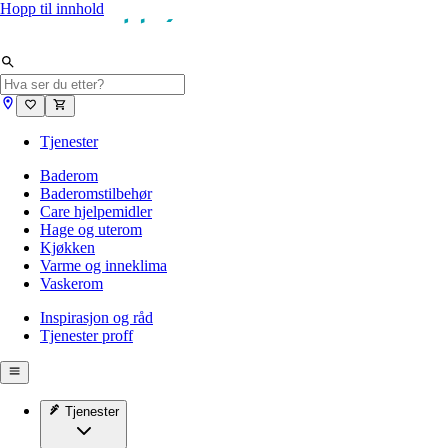
Hopp til innhold
Tjenester
Baderom
Baderomstilbehør
Care hjelpemidler
Hage og uterom
Kjøkken
Varme og inneklima
Vaskerom
Inspirasjon og råd
Tjenester proff
Tjenester