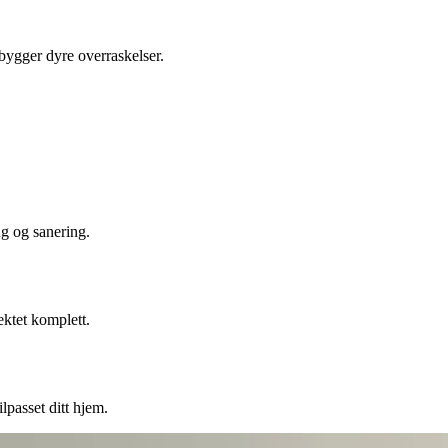
ebygger dyre overraskelser.
ng og sanering.
ektet komplett.
lpasset ditt hjem.