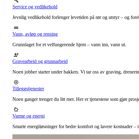
Service og vedlikehold
Jevnlig vedlikehold forlenger levetiden på rør og utstyr – og for
Vann, avløp og rensing
Grunnlaget for et velfungerende hjem – vann inn, vann ut.
Gravearbeid og grunnarbeid
Noen jobber starter under bakken. Vi tar oss av graving, dreneri
Tilleggstjenester
Noen ganger trenger du litt mer. Her er tjenestene som gjør prosj
Varme og energi
Smarte energiløsninger for bedre komfort og lavere kostnader – ti