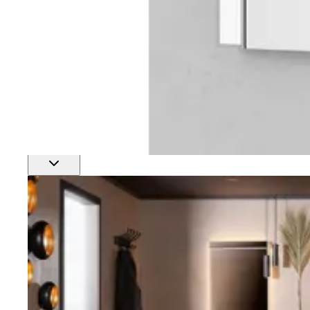
Finn nærmeste rørlegger
Profftjenester
Se alle våre tjenester for proffmarkedet
Produkter