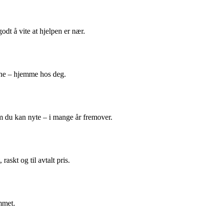
odt å vite at hjelpen er nær.
ene – hjemme hos deg.
m du kan nyte – i mange år fremover.
askt og til avtalt pris.
mmet.