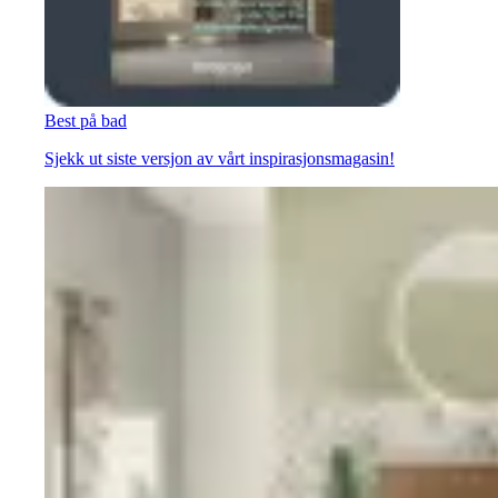
Best på bad
Sjekk ut siste versjon av vårt inspirasjonsmagasin!