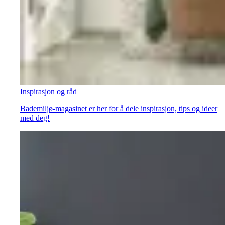
Inspirasjon og råd
Bademiljø-magasinet er her for å dele inspirasjon, tips og ideer
med deg!