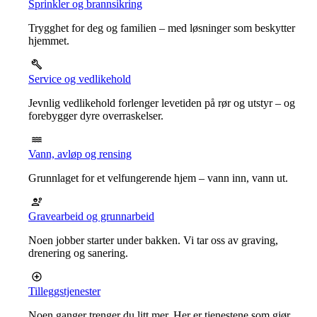
Sprinkler og brannsikring
Trygghet for deg og familien – med løsninger som beskytter
hjemmet.
Service og vedlikehold
Jevnlig vedlikehold forlenger levetiden på rør og utstyr – og
forebygger dyre overraskelser.
Vann, avløp og rensing
Grunnlaget for et velfungerende hjem – vann inn, vann ut.
Gravearbeid og grunnarbeid
Noen jobber starter under bakken. Vi tar oss av graving,
drenering og sanering.
Tilleggstjenester
Noen ganger trenger du litt mer. Her er tjenestene som gjør