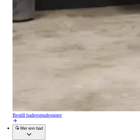
Bestill baderomsdesigner
Mer enn bad