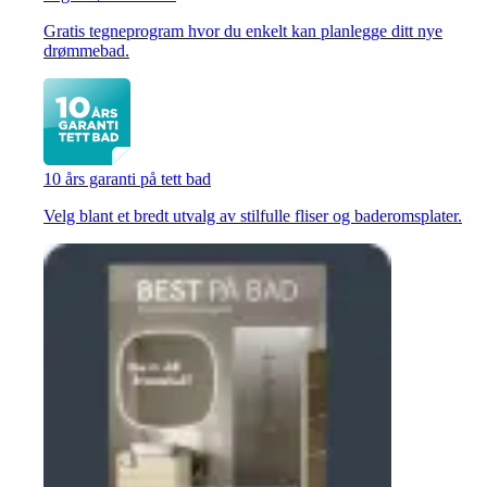
Gratis tegneprogram hvor du enkelt kan planlegge ditt nye
drømmebad.
10 års garanti på tett bad
Velg blant et bredt utvalg av stilfulle fliser og baderomsplater.