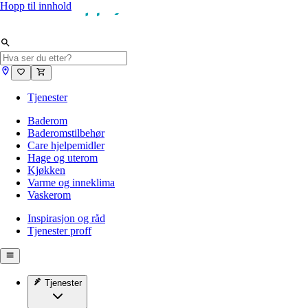
Hopp til innhold
Tjenester
Baderom
Baderomstilbehør
Care hjelpemidler
Hage og uterom
Kjøkken
Varme og inneklima
Vaskerom
Inspirasjon og råd
Tjenester proff
Tjenester