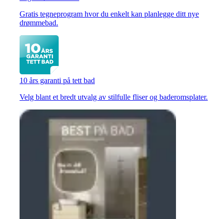
Gratis tegneprogram hvor du enkelt kan planlegge ditt nye
drømmebad.
10 års garanti på tett bad
Velg blant et bredt utvalg av stilfulle fliser og baderomsplater.