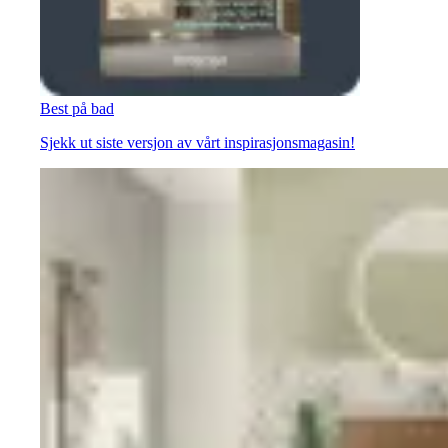
Best på bad
Sjekk ut siste versjon av vårt inspirasjonsmagasin!