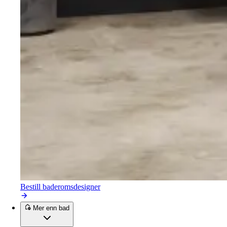
Bestill baderomsdesigner
Mer enn bad