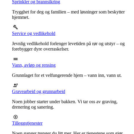
Sprinkler og brannsikring
Trygghet for deg og familien – med løsninger som beskytter
hjemmet.
Service og vedlikehold
Jevnlig vedlikehold forlenger levetiden på rør og utstyr – og
forebygger dyre overraskelser.
Vann, avløp og rensing
Grunnlaget for et velfungerende hjem – vann inn, vann ut.
Gravearbeid og grunnarbeid
Noen jobber starter under bakken. Vi tar oss av graving,
drenering og sanering.
Tilleggstjenester
Noen ganger trenger du litt mer. Her er tjenestene som gjør