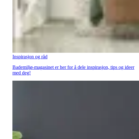
Inspirasjon og råd
Bademiljø-magasinet er her for å dele inspirasjon, tips og ideer
med deg!