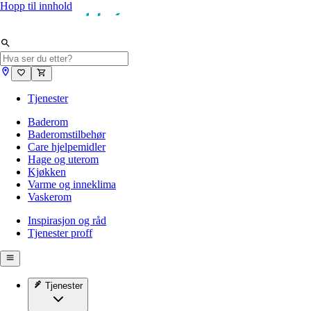
Hopp til innhold
Tjenester
Baderom
Baderomstilbehør
Care hjelpemidler
Hage og uterom
Kjøkken
Varme og inneklima
Vaskerom
Inspirasjon og råd
Tjenester proff
Tjenester