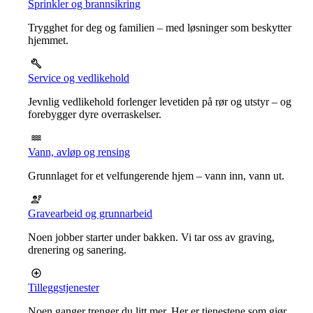
Sprinkler og brannsikring
Trygghet for deg og familien – med løsninger som beskytter
hjemmet.
Service og vedlikehold
Jevnlig vedlikehold forlenger levetiden på rør og utstyr – og
forebygger dyre overraskelser.
Vann, avløp og rensing
Grunnlaget for et velfungerende hjem – vann inn, vann ut.
Gravearbeid og grunnarbeid
Noen jobber starter under bakken. Vi tar oss av graving,
drenering og sanering.
Tilleggstjenester
Noen ganger trenger du litt mer. Her er tjenestene som gjør