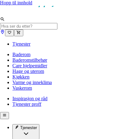
Hopp til innhold
Tjenester
Baderom
Baderomstilbehør
Care hjelpemidler
Hage og uterom
Kjøkken
Varme og inneklima
Vaskerom
Inspirasjon og råd
Tjenester proff
Tjenester