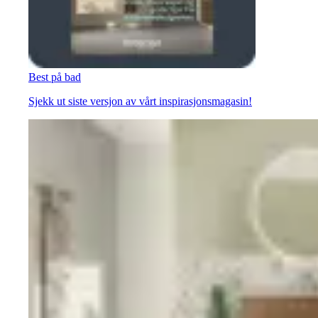
Best på bad
Sjekk ut siste versjon av vårt inspirasjonsmagasin!