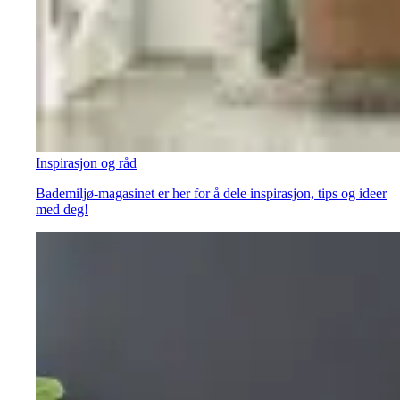
Inspirasjon og råd
Bademiljø-magasinet er her for å dele inspirasjon, tips og ideer
med deg!