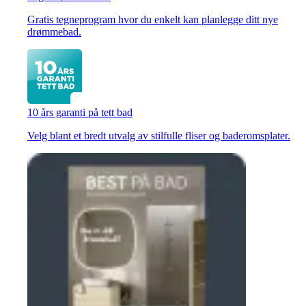
Gratis tegneprogram hvor du enkelt kan planlegge ditt nye
drømmebad.
10 års garanti på tett bad
Velg blant et bredt utvalg av stilfulle fliser og baderomsplater.