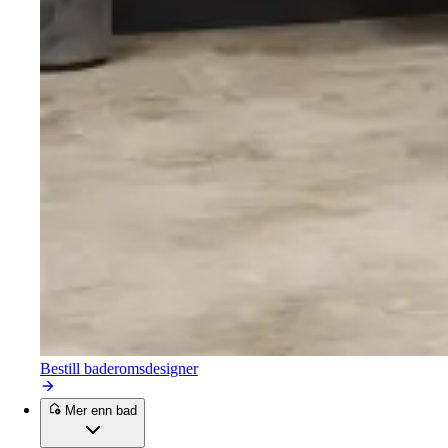
Bestill baderomsdesigner
Mer enn bad