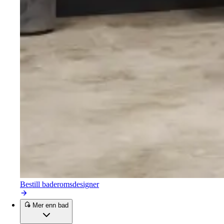
Bestill baderomsdesigner
Mer enn bad