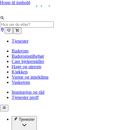
Hopp til innhold
Tjenester
Baderom
Baderomstilbehør
Care hjelpemidler
Hage og uterom
Kjøkken
Varme og inneklima
Vaskerom
Inspirasjon og råd
Tjenester proff
Tjenester