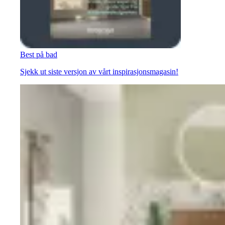
Best på bad
Sjekk ut siste versjon av vårt inspirasjonsmagasin!