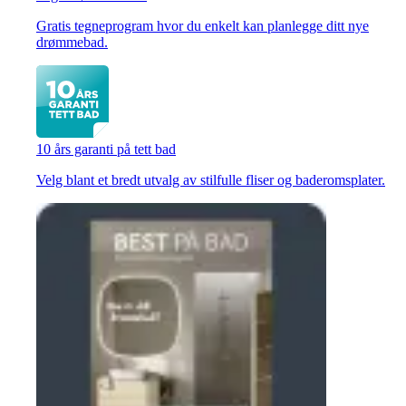
Gratis tegneprogram hvor du enkelt kan planlegge ditt nye
drømmebad.
10 års garanti på tett bad
Velg blant et bredt utvalg av stilfulle fliser og baderomsplater.