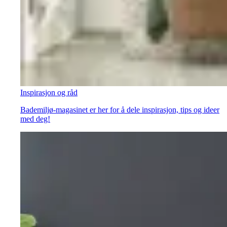
Inspirasjon og råd
Bademiljø-magasinet er her for å dele inspirasjon, tips og ideer
med deg!