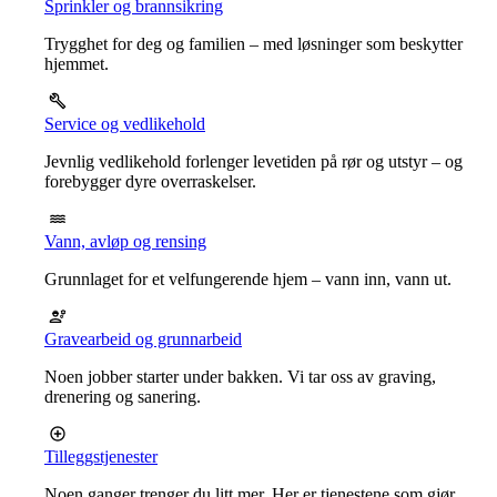
Sprinkler og brannsikring
Trygghet for deg og familien – med løsninger som beskytter
hjemmet.
Service og vedlikehold
Jevnlig vedlikehold forlenger levetiden på rør og utstyr – og
forebygger dyre overraskelser.
Vann, avløp og rensing
Grunnlaget for et velfungerende hjem – vann inn, vann ut.
Gravearbeid og grunnarbeid
Noen jobber starter under bakken. Vi tar oss av graving,
drenering og sanering.
Tilleggstjenester
Noen ganger trenger du litt mer. Her er tjenestene som gjør