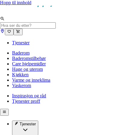
Hopp til innhold
Tjenester
Baderom
Baderomstilbehør
Care hjelpemidler
Hage og uterom
Kjøkken
Varme og inneklima
Vaskerom
Inspirasjon og råd
Tjenester proff
Tjenester