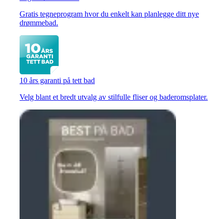
Gratis tegneprogram hvor du enkelt kan planlegge ditt nye
drømmebad.
10 års garanti på tett bad
Velg blant et bredt utvalg av stilfulle fliser og baderomsplater.