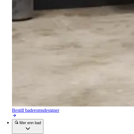
Bestill baderomsdesigner
Mer enn bad