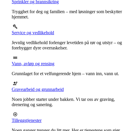
Sprinkler og brannsikring
Trygghet for deg og familien – med løsninger som beskytter
hjemmet.
Service og vedlikehold
Jevnlig vedlikehold forlenger levetiden på rør og utstyr – og
forebygger dyre overraskelser.
Vann, avløp og rensing
Grunnlaget for et velfungerende hjem – vann inn, vann ut.
Gravearbeid og grunnarbeid
Noen jobber starter under bakken. Vi tar oss av graving,
drenering og sanering.
Tilleggstjenester
Noen ganger trenger du litt mer. Her er tjenestene som gjør