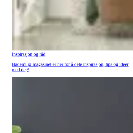
Inspirasjon og råd
Bademiljø-magasinet er her for å dele inspirasjon, tips og ideer
med deg!