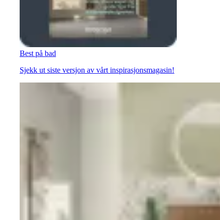
Best på bad
Sjekk ut siste versjon av vårt inspirasjonsmagasin!