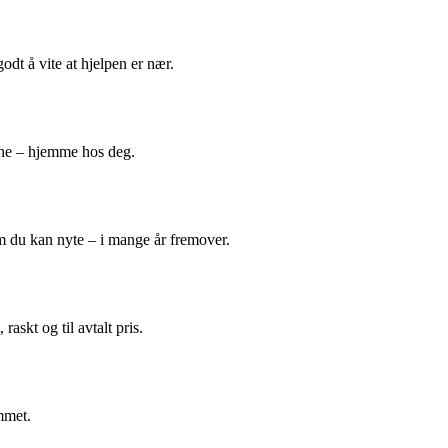
odt å vite at hjelpen er nær.
ene – hjemme hos deg.
m du kan nyte – i mange år fremover.
askt og til avtalt pris.
mmet.