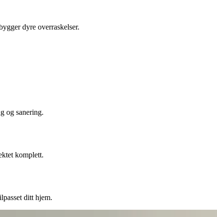
ebygger dyre overraskelser.
ng og sanering.
ektet komplett.
lpasset ditt hjem.