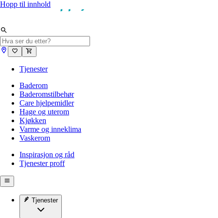
Hopp til innhold
Tjenester
Baderom
Baderomstilbehør
Care hjelpemidler
Hage og uterom
Kjøkken
Varme og inneklima
Vaskerom
Inspirasjon og råd
Tjenester proff
Tjenester