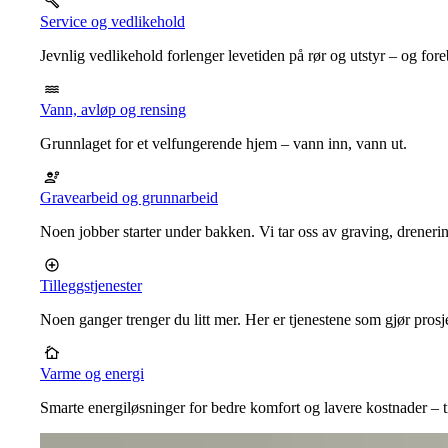
Service og vedlikehold
Jevnlig vedlikehold forlenger levetiden på rør og utstyr – og for
Vann, avløp og rensing
Grunnlaget for et velfungerende hjem – vann inn, vann ut.
Gravearbeid og grunnarbeid
Noen jobber starter under bakken. Vi tar oss av graving, dreneri
Tilleggstjenester
Noen ganger trenger du litt mer. Her er tjenestene som gjør prosj
Varme og energi
Smarte energiløsninger for bedre komfort og lavere kostnader – ti