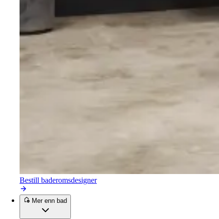
Bestill baderomsdesigner
Mer enn bad