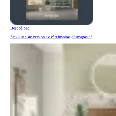
Best på bad
Sjekk ut siste versjon av vårt inspirasjonsmagasin!