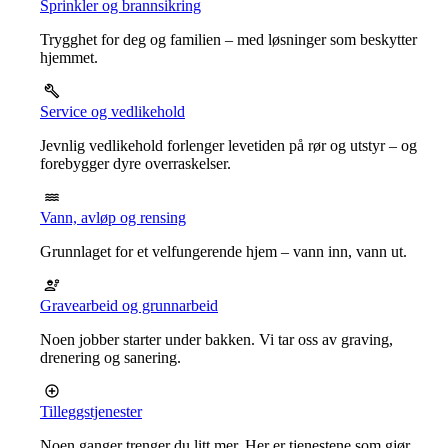
Sprinkler og brannsikring
Trygghet for deg og familien – med løsninger som beskytter
hjemmet.
Service og vedlikehold
Jevnlig vedlikehold forlenger levetiden på rør og utstyr – og
forebygger dyre overraskelser.
Vann, avløp og rensing
Grunnlaget for et velfungerende hjem – vann inn, vann ut.
Gravearbeid og grunnarbeid
Noen jobber starter under bakken. Vi tar oss av graving,
drenering og sanering.
Tilleggstjenester
Noen ganger trenger du litt mer. Her er tjenestene som gjør