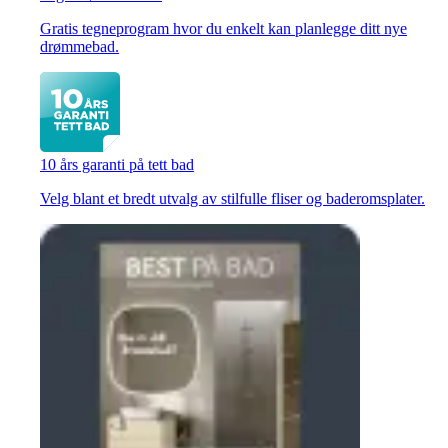
Gratis tegneprogram hvor du enkelt kan planlegge ditt nye
drømmebad.
10 års garanti på tett bad
Velg blant et bredt utvalg av stilfulle fliser og baderomsplater.