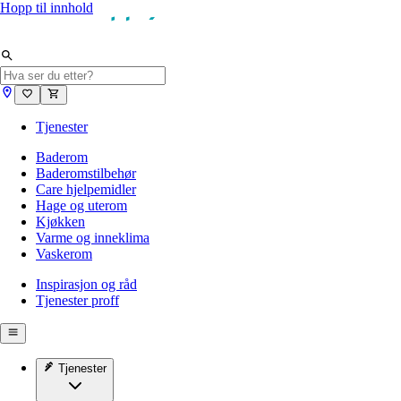
Hopp til innhold
Tjenester
Baderom
Baderomstilbehør
Care hjelpemidler
Hage og uterom
Kjøkken
Varme og inneklima
Vaskerom
Inspirasjon og råd
Tjenester proff
Tjenester