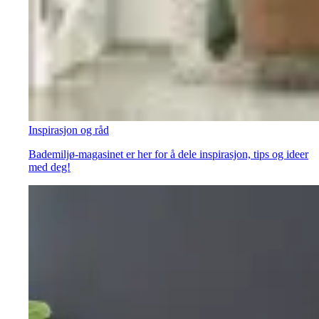
Inspirasjon og råd
Bademiljø-magasinet er her for å dele inspirasjon, tips og ideer
med deg!