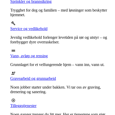
Sprinkler og brannsikring
Trygghet for deg og familien – med løsninger som beskytter
hjemmet.
Service og vedlikehold
Jevnlig vedlikehold forlenger levetiden på rør og utstyr – og
forebygger dyre overraskelser.
Vann, avløp og rensing
Grunnlaget for et velfungerende hjem – vann inn, vann ut.
Gravearbeid og grunnarbeid
Noen jobber starter under bakken. Vi tar oss av graving,
drenering og sanering.
Tilleggstjenester
Noen ganger trenger du litt mer. Her er tjenestene som gjør