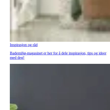
Inspirasjon og råd
Bademiljø-magasinet er her for å dele inspirasjon, tips og ideer
med deg!