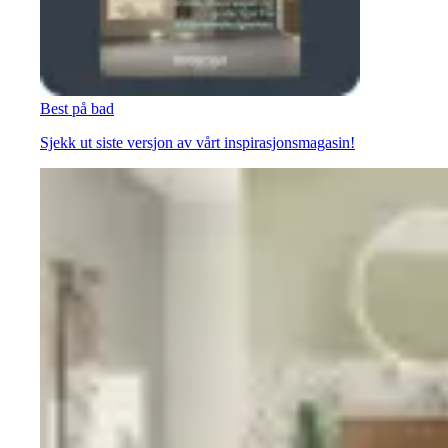
Best på bad
Sjekk ut siste versjon av vårt inspirasjonsmagasin!