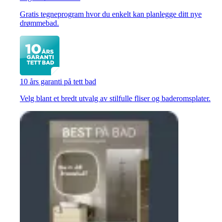
Gratis tegneprogram hvor du enkelt kan planlegge ditt nye
drømmebad.
10 års garanti på tett bad
Velg blant et bredt utvalg av stilfulle fliser og baderomsplater.