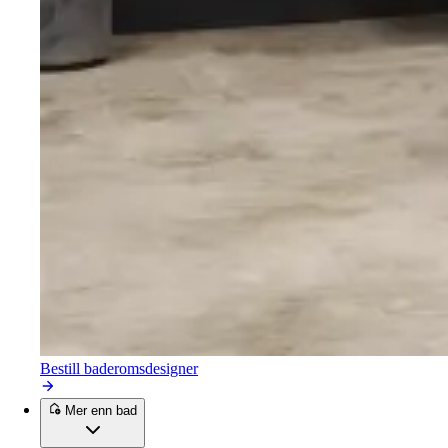
Bestill baderomsdesigner
Mer enn bad