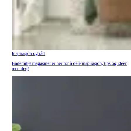
Inspirasjon og råd
Bademiljø-magasinet er her for å dele inspirasjon, tips og ideer
med deg!