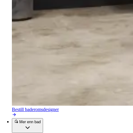
Bestill baderomsdesigner
Mer enn bad