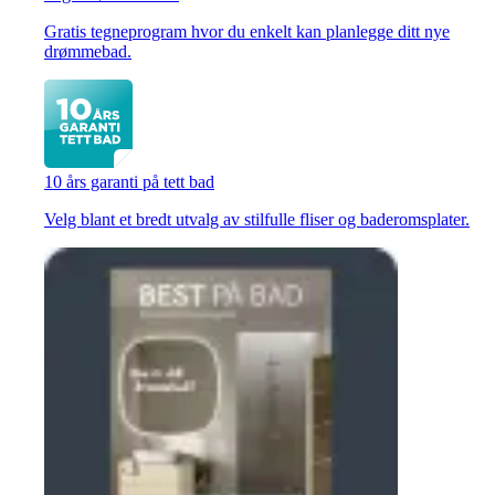
Gratis tegneprogram hvor du enkelt kan planlegge ditt nye
drømmebad.
10 års garanti på tett bad
Velg blant et bredt utvalg av stilfulle fliser og baderomsplater.