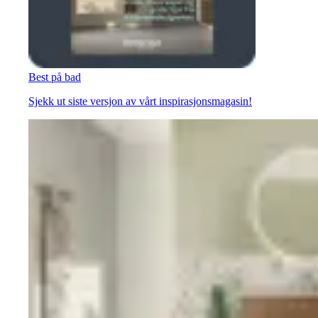
Best på bad
Sjekk ut siste versjon av vårt inspirasjonsmagasin!