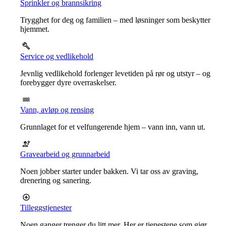
Sprinkler og brannsikring
Trygghet for deg og familien – med løsninger som beskytter
hjemmet.
Service og vedlikehold
Jevnlig vedlikehold forlenger levetiden på rør og utstyr – og
forebygger dyre overraskelser.
Vann, avløp og rensing
Grunnlaget for et velfungerende hjem – vann inn, vann ut.
Gravearbeid og grunnarbeid
Noen jobber starter under bakken. Vi tar oss av graving,
drenering og sanering.
Tilleggstjenester
Noen ganger trenger du litt mer. Her er tjenestene som gjør