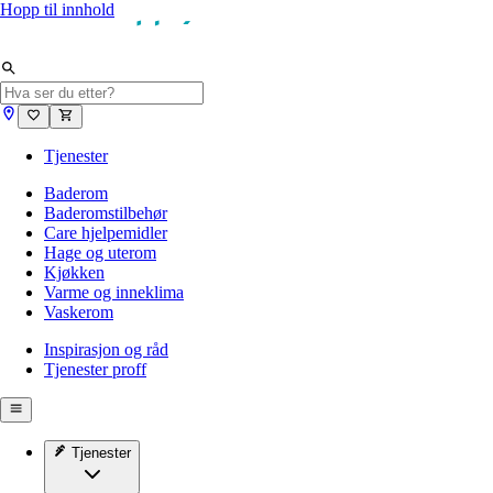
Hopp til innhold
Tjenester
Baderom
Baderomstilbehør
Care hjelpemidler
Hage og uterom
Kjøkken
Varme og inneklima
Vaskerom
Inspirasjon og råd
Tjenester proff
Tjenester