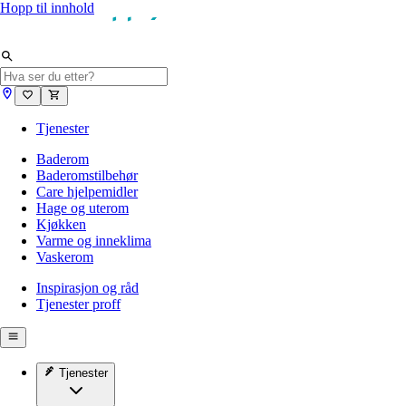
Hopp til innhold
Tjenester
Baderom
Baderomstilbehør
Care hjelpemidler
Hage og uterom
Kjøkken
Varme og inneklima
Vaskerom
Inspirasjon og råd
Tjenester proff
Tjenester