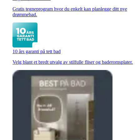
Gratis tegneprogram hvor du enkelt kan planlegge ditt nye
drømmebad.
10 års garanti på tett bad
Velg blant et bredt utvalg av stilfulle fliser og baderomsplater.