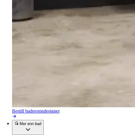
Bestill baderomsdesigner
Mer enn bad