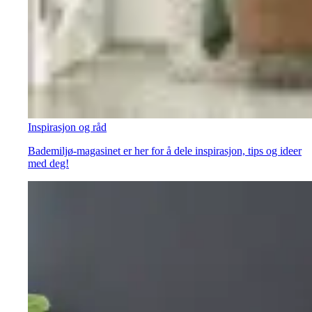
Inspirasjon og råd
Bademiljø-magasinet er her for å dele inspirasjon, tips og ideer
med deg!