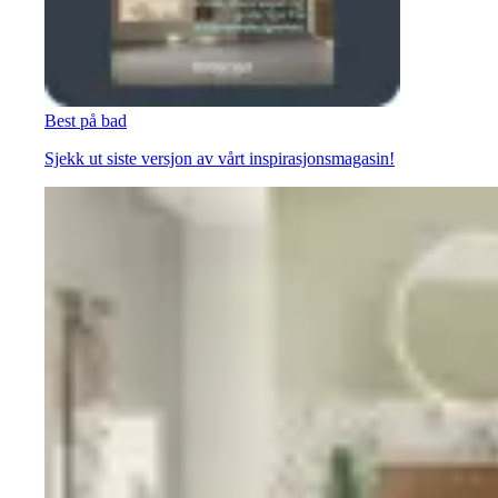
Best på bad
Sjekk ut siste versjon av vårt inspirasjonsmagasin!