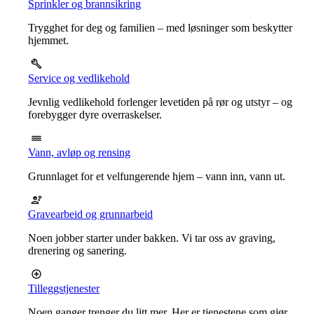
Sprinkler og brannsikring
Trygghet for deg og familien – med løsninger som beskytter
hjemmet.
Service og vedlikehold
Jevnlig vedlikehold forlenger levetiden på rør og utstyr – og
forebygger dyre overraskelser.
Vann, avløp og rensing
Grunnlaget for et velfungerende hjem – vann inn, vann ut.
Gravearbeid og grunnarbeid
Noen jobber starter under bakken. Vi tar oss av graving,
drenering og sanering.
Tilleggstjenester
Noen ganger trenger du litt mer. Her er tjenestene som gjør