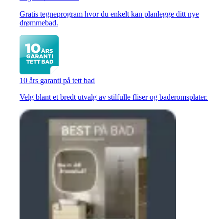
Gratis tegneprogram hvor du enkelt kan planlegge ditt nye
drømmebad.
10 års garanti på tett bad
Velg blant et bredt utvalg av stilfulle fliser og baderomsplater.