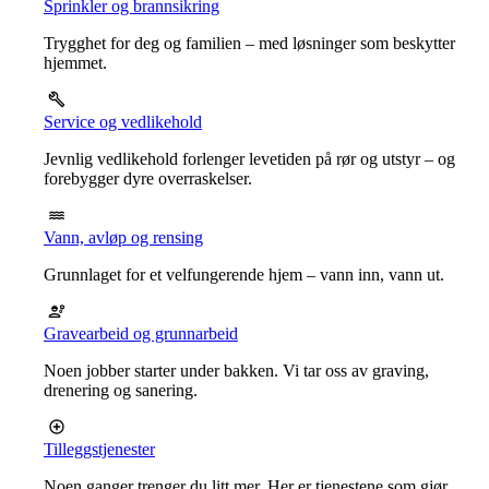
Sprinkler og brannsikring
Trygghet for deg og familien – med løsninger som beskytter
hjemmet.
Service og vedlikehold
Jevnlig vedlikehold forlenger levetiden på rør og utstyr – og
forebygger dyre overraskelser.
Vann, avløp og rensing
Grunnlaget for et velfungerende hjem – vann inn, vann ut.
Gravearbeid og grunnarbeid
Noen jobber starter under bakken. Vi tar oss av graving,
drenering og sanering.
Tilleggstjenester
Noen ganger trenger du litt mer. Her er tjenestene som gjør