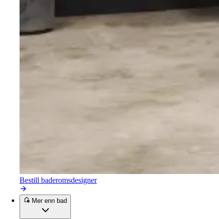
Bestill baderomsdesigner
Mer enn bad