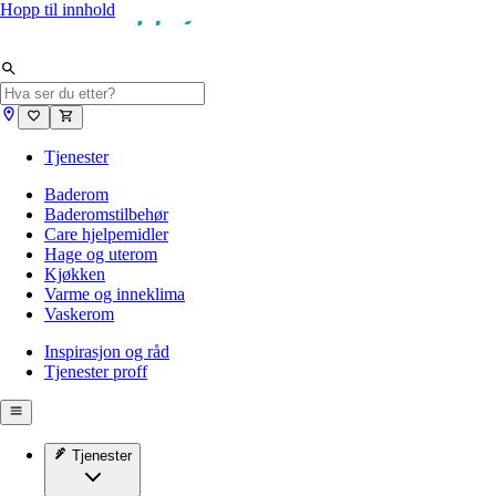
Hopp til innhold
Tjenester
Baderom
Baderomstilbehør
Care hjelpemidler
Hage og uterom
Kjøkken
Varme og inneklima
Vaskerom
Inspirasjon og råd
Tjenester proff
Tjenester