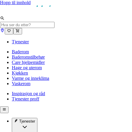
Hopp til innhold
Tjenester
Baderom
Baderomstilbehør
Care hjelpemidler
Hage og uterom
Kjøkken
Varme og inneklima
Vaskerom
Inspirasjon og råd
Tjenester proff
Tjenester