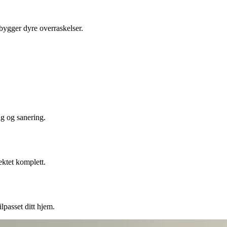
ebygger dyre overraskelser.
ng og sanering.
ektet komplett.
lpasset ditt hjem.