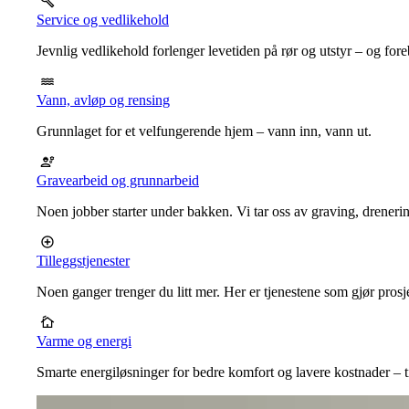
Service og vedlikehold
Jevnlig vedlikehold forlenger levetiden på rør og utstyr – og for
Vann, avløp og rensing
Grunnlaget for et velfungerende hjem – vann inn, vann ut.
Gravearbeid og grunnarbeid
Noen jobber starter under bakken. Vi tar oss av graving, dreneri
Tilleggstjenester
Noen ganger trenger du litt mer. Her er tjenestene som gjør prosj
Varme og energi
Smarte energiløsninger for bedre komfort og lavere kostnader – ti