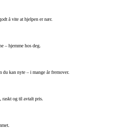
odt å vite at hjelpen er nær.
ene – hjemme hos deg.
m du kan nyte – i mange år fremover.
askt og til avtalt pris.
mmet.