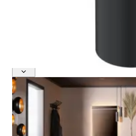
Finn nærmeste rørlegger
Profftjenester
Se alle våre tjenester for proffmarkedet
Produkter