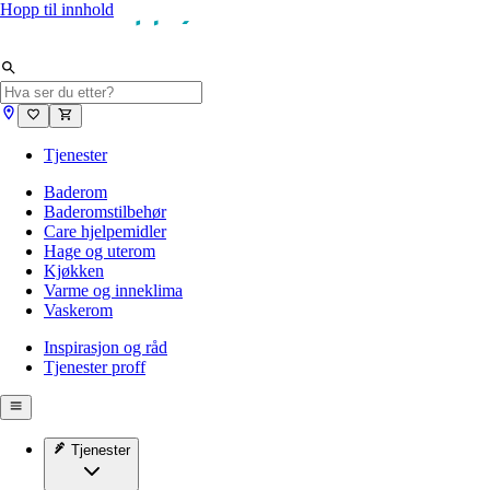
Hopp til innhold
Tjenester
Baderom
Baderomstilbehør
Care hjelpemidler
Hage og uterom
Kjøkken
Varme og inneklima
Vaskerom
Inspirasjon og råd
Tjenester proff
Tjenester