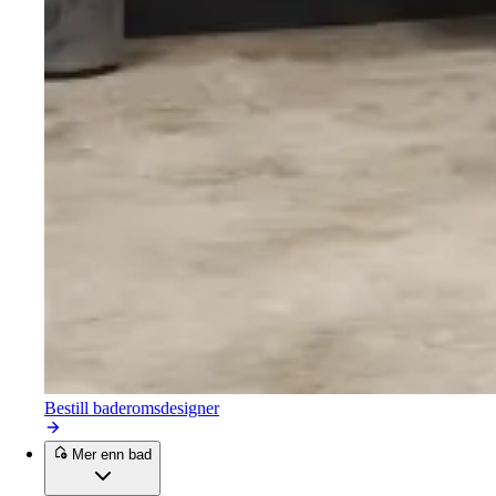
Bestill baderomsdesigner
Mer enn bad