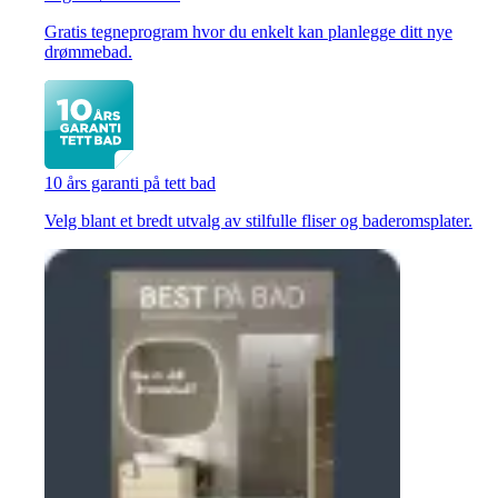
Gratis tegneprogram hvor du enkelt kan planlegge ditt nye
drømmebad.
10 års garanti på tett bad
Velg blant et bredt utvalg av stilfulle fliser og baderomsplater.