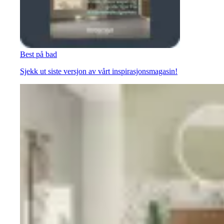
Best på bad
Sjekk ut siste versjon av vårt inspirasjonsmagasin!