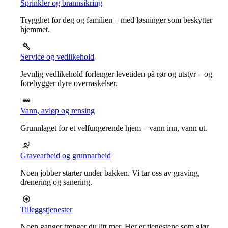
Sprinkler og brannsikring
Trygghet for deg og familien – med løsninger som beskytter
hjemmet.
Service og vedlikehold
Jevnlig vedlikehold forlenger levetiden på rør og utstyr – og
forebygger dyre overraskelser.
Vann, avløp og rensing
Grunnlaget for et velfungerende hjem – vann inn, vann ut.
Gravearbeid og grunnarbeid
Noen jobber starter under bakken. Vi tar oss av graving,
drenering og sanering.
Tilleggstjenester
Noen ganger trenger du litt mer. Her er tjenestene som gjør