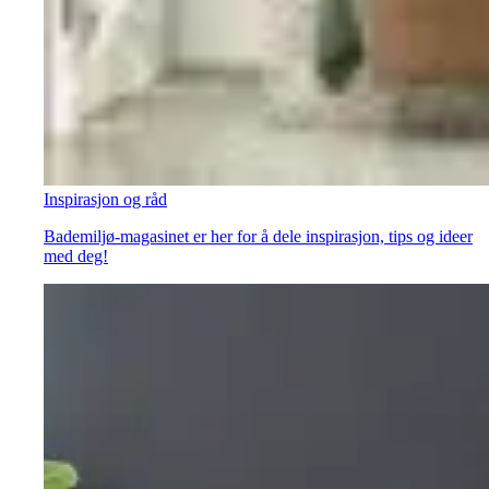
Inspirasjon og råd
Bademiljø-magasinet er her for å dele inspirasjon, tips og ideer
med deg!