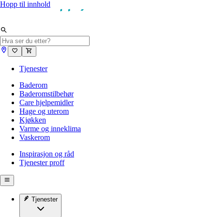
Hopp til innhold
Tjenester
Baderom
Baderomstilbehør
Care hjelpemidler
Hage og uterom
Kjøkken
Varme og inneklima
Vaskerom
Inspirasjon og råd
Tjenester proff
Tjenester