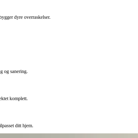
ebygger dyre overraskelser.
ng og sanering.
ektet komplett.
lpasset ditt hjem.