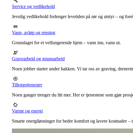
Service og vedlikehold
Jevnlig vedlikehold forlenger levetiden på rør og utstyr – og for
Vann, avløp og rensing
Grunnlaget for et velfungerende hjem – vann inn, vann ut.
Gravearbeid og grunnarbeid
Noen jobber starter under bakken. Vi tar oss av graving, dreneri
Tilleggstjenester
Noen ganger trenger du litt mer. Her er tjenestene som gjør prosj
Varme og energi
Smarte energiløsninger for bedre komfort og lavere kostnader – ti