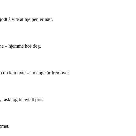
odt å vite at hjelpen er nær.
ene – hjemme hos deg.
m du kan nyte – i mange år fremover.
askt og til avtalt pris.
mmet.