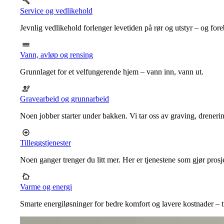
Service og vedlikehold
Jevnlig vedlikehold forlenger levetiden på rør og utstyr – og for
Vann, avløp og rensing
Grunnlaget for et velfungerende hjem – vann inn, vann ut.
Gravearbeid og grunnarbeid
Noen jobber starter under bakken. Vi tar oss av graving, dreneri
Tilleggstjenester
Noen ganger trenger du litt mer. Her er tjenestene som gjør prosj
Varme og energi
Smarte energiløsninger for bedre komfort og lavere kostnader – ti