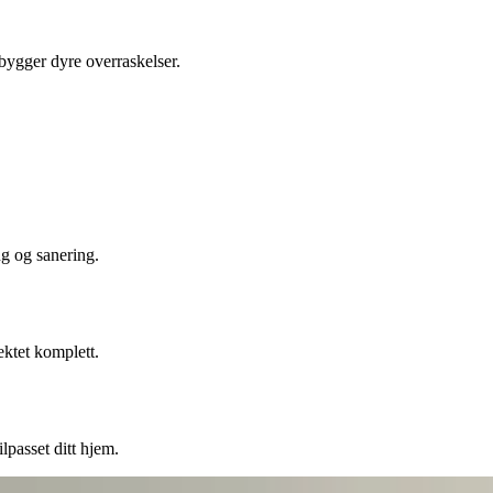
ebygger dyre overraskelser.
ng og sanering.
ektet komplett.
lpasset ditt hjem.