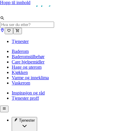
Hopp til innhold
Tjenester
Baderom
Baderomstilbehør
Care hjelpemidler
Hage og uterom
Kjøkken
Varme og inneklima
Vaskerom
Inspirasjon og råd
Tjenester proff
Tjenester