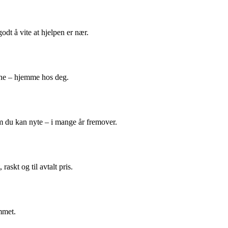
odt å vite at hjelpen er nær.
ene – hjemme hos deg.
m du kan nyte – i mange år fremover.
askt og til avtalt pris.
mmet.