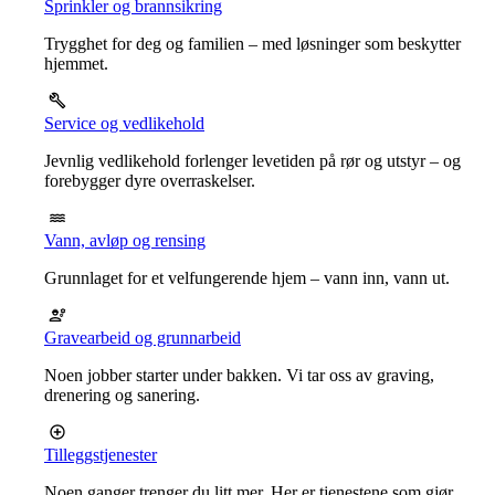
Sprinkler og brannsikring
Trygghet for deg og familien – med løsninger som beskytter
hjemmet.
Service og vedlikehold
Jevnlig vedlikehold forlenger levetiden på rør og utstyr – og
forebygger dyre overraskelser.
Vann, avløp og rensing
Grunnlaget for et velfungerende hjem – vann inn, vann ut.
Gravearbeid og grunnarbeid
Noen jobber starter under bakken. Vi tar oss av graving,
drenering og sanering.
Tilleggstjenester
Noen ganger trenger du litt mer. Her er tjenestene som gjør