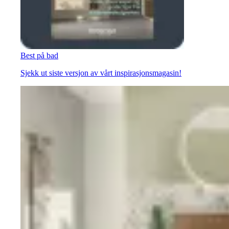
Best på bad
Sjekk ut siste versjon av vårt inspirasjonsmagasin!