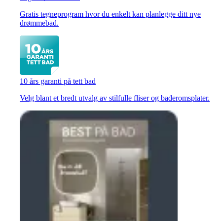
Gratis tegneprogram hvor du enkelt kan planlegge ditt nye
drømmebad.
10 års garanti på tett bad
Velg blant et bredt utvalg av stilfulle fliser og baderomsplater.