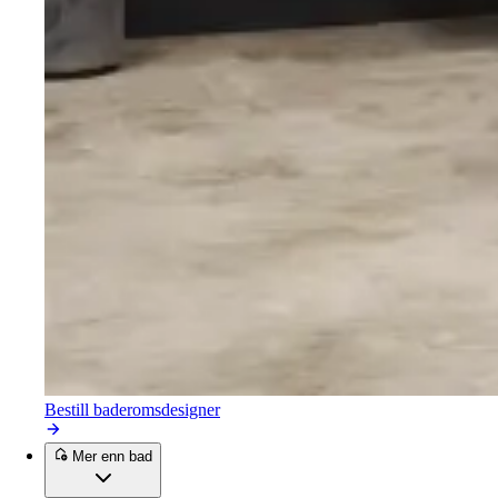
Bestill baderomsdesigner
Mer enn bad