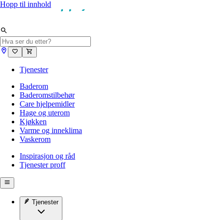
Hopp til innhold
Tjenester
Baderom
Baderomstilbehør
Care hjelpemidler
Hage og uterom
Kjøkken
Varme og inneklima
Vaskerom
Inspirasjon og råd
Tjenester proff
Tjenester