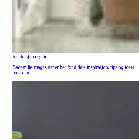
Inspirasjon og råd
Bademiljø-magasinet er her for å dele inspirasjon, tips og ideer
med deg!