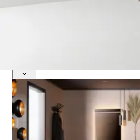
Finn nærmeste rørlegger
Profftjenester
Se alle våre tjenester for proffmarkedet
Produkter