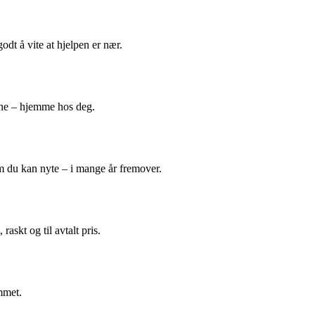
odt å vite at hjelpen er nær.
ene – hjemme hos deg.
m du kan nyte – i mange år fremover.
askt og til avtalt pris.
mmet.