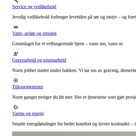
Service og vedlikehold
Jevnlig vedlikehold forlenger levetiden på rør og utstyr – og for
Vann, avløp og rensing
Grunnlaget for et velfungerende hjem – vann inn, vann ut.
Gravearbeid og grunnarbeid
Noen jobber starter under bakken. Vi tar oss av graving, dreneri
Tilleggstjenester
Noen ganger trenger du litt mer. Her er tjenestene som gjør prosj
Varme og energi
Smarte energiløsninger for bedre komfort og lavere kostnader – ti