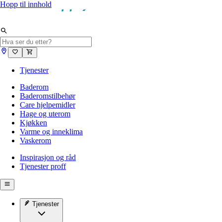
Hopp til innhold
Tjenester
Baderom
Baderomstilbehør
Care hjelpemidler
Hage og uterom
Kjøkken
Varme og inneklima
Vaskerom
Inspirasjon og råd
Tjenester proff
Tjenester