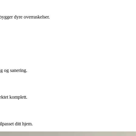
ebygger dyre overraskelser.
ng og sanering.
ektet komplett.
lpasset ditt hjem.