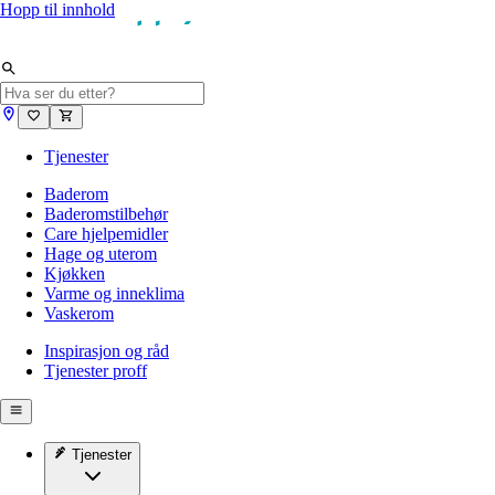
Hopp til innhold
Tjenester
Baderom
Baderomstilbehør
Care hjelpemidler
Hage og uterom
Kjøkken
Varme og inneklima
Vaskerom
Inspirasjon og råd
Tjenester proff
Tjenester