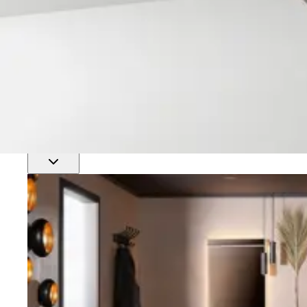
Finn nærmeste rørlegger
Profftjenester
Se alle våre tjenester for proffmarkedet
Produkter