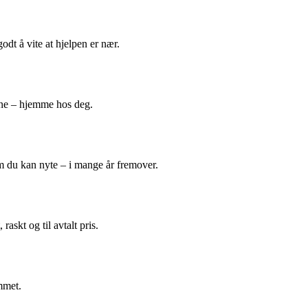
odt å vite at hjelpen er nær.
ene – hjemme hos deg.
m du kan nyte – i mange år fremover.
askt og til avtalt pris.
mmet.