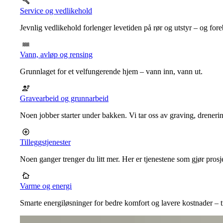
Service og vedlikehold
Jevnlig vedlikehold forlenger levetiden på rør og utstyr – og for
Vann, avløp og rensing
Grunnlaget for et velfungerende hjem – vann inn, vann ut.
Gravearbeid og grunnarbeid
Noen jobber starter under bakken. Vi tar oss av graving, dreneri
Tilleggstjenester
Noen ganger trenger du litt mer. Her er tjenestene som gjør prosj
Varme og energi
Smarte energiløsninger for bedre komfort og lavere kostnader – ti