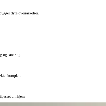
ebygger dyre overraskelser.
ng og sanering.
ektet komplett.
lpasset ditt hjem.