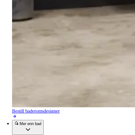
Bestill baderomsdesigner
Mer enn bad