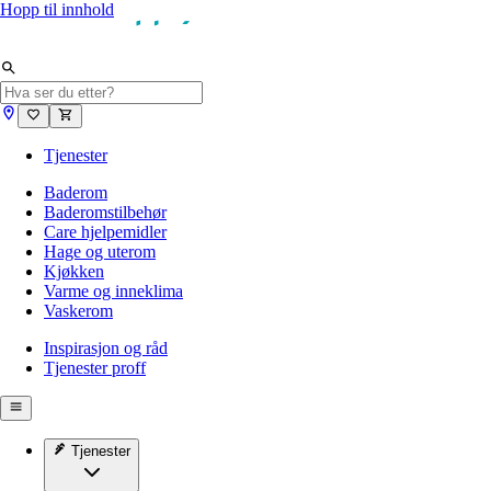
Hopp til innhold
Tjenester
Baderom
Baderomstilbehør
Care hjelpemidler
Hage og uterom
Kjøkken
Varme og inneklima
Vaskerom
Inspirasjon og råd
Tjenester proff
Tjenester