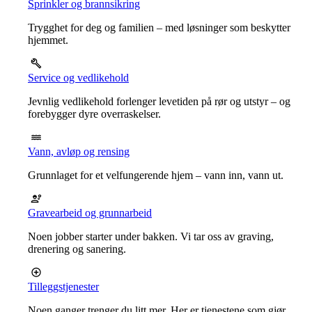
Sprinkler og brannsikring
Trygghet for deg og familien – med løsninger som beskytter
hjemmet.
Service og vedlikehold
Jevnlig vedlikehold forlenger levetiden på rør og utstyr – og
forebygger dyre overraskelser.
Vann, avløp og rensing
Grunnlaget for et velfungerende hjem – vann inn, vann ut.
Gravearbeid og grunnarbeid
Noen jobber starter under bakken. Vi tar oss av graving,
drenering og sanering.
Tilleggstjenester
Noen ganger trenger du litt mer. Her er tjenestene som gjør