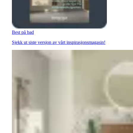
Best på bad
Sjekk ut siste versjon av vårt inspirasjonsmagasin!