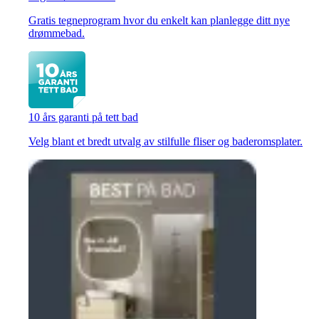
Gratis tegneprogram hvor du enkelt kan planlegge ditt nye
drømmebad.
10 års garanti på tett bad
Velg blant et bredt utvalg av stilfulle fliser og baderomsplater.