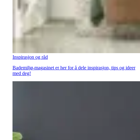
Inspirasjon og råd
Bademiljø-magasinet er her for å dele inspirasjon, tips og ideer
med deg!