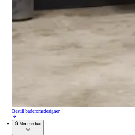
Bestill baderomsdesigner
Mer enn bad