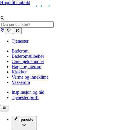
Hopp til innhold
Tjenester
Baderom
Baderomstilbehør
Care hjelpemidler
Hage og uterom
Kjøkken
Varme og inneklima
Vaskerom
Inspirasjon og råd
Tjenester proff
Tjenester