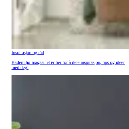
Inspirasjon og råd
Bademiljø-magasinet er her for å dele inspirasjon, tips og ideer
med deg!