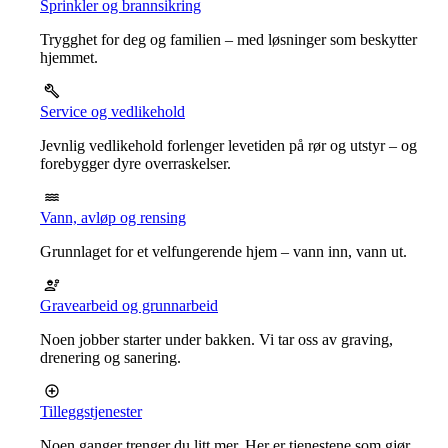
Sprinkler og brannsikring
Trygghet for deg og familien – med løsninger som beskytter
hjemmet.
Service og vedlikehold
Jevnlig vedlikehold forlenger levetiden på rør og utstyr – og
forebygger dyre overraskelser.
Vann, avløp og rensing
Grunnlaget for et velfungerende hjem – vann inn, vann ut.
Gravearbeid og grunnarbeid
Noen jobber starter under bakken. Vi tar oss av graving,
drenering og sanering.
Tilleggstjenester
Noen ganger trenger du litt mer. Her er tjenestene som gjør