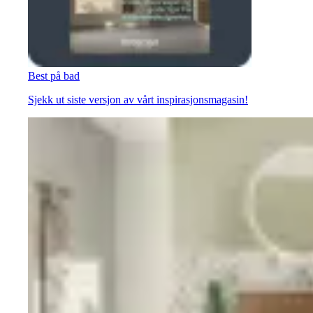
Best på bad
Sjekk ut siste versjon av vårt inspirasjonsmagasin!