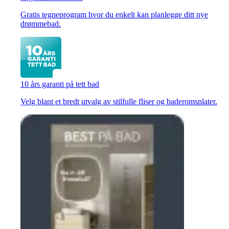
Gratis tegneprogram hvor du enkelt kan planlegge ditt nye
drømmebad.
10 års garanti på tett bad
Velg blant et bredt utvalg av stilfulle fliser og baderomsplater.