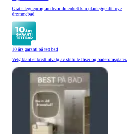
Gratis tegneprogram hvor du enkelt kan planlegge ditt nye
drømmebad.
10 års garanti på tett bad
Velg blant et bredt utvalg av stilfulle fliser og baderomsplater.