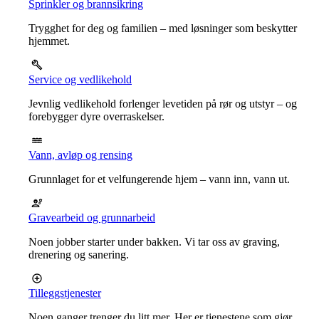
Sprinkler og brannsikring
Trygghet for deg og familien – med løsninger som beskytter
hjemmet.
Service og vedlikehold
Jevnlig vedlikehold forlenger levetiden på rør og utstyr – og
forebygger dyre overraskelser.
Vann, avløp og rensing
Grunnlaget for et velfungerende hjem – vann inn, vann ut.
Gravearbeid og grunnarbeid
Noen jobber starter under bakken. Vi tar oss av graving,
drenering og sanering.
Tilleggstjenester
Noen ganger trenger du litt mer. Her er tjenestene som gjør