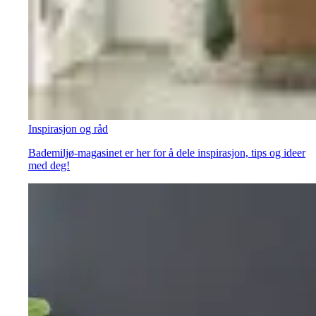
Inspirasjon og råd
Bademiljø-magasinet er her for å dele inspirasjon, tips og ideer
med deg!