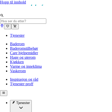
Hopp til innhold
Tjenester
Baderom
Baderomstilbehør
Care hjelpemidler
Hage og uterom
Kjøkken
Varme og inneklima
Vaskerom
Inspirasjon og råd
Tjenester proff
Tjenester