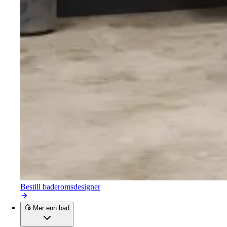
Bestill baderomsdesigner
Mer enn bad