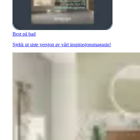
Best på bad
Sjekk ut siste versjon av vårt inspirasjonsmagasin!