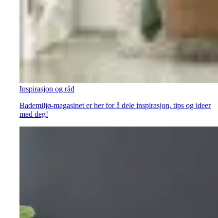
Inspirasjon og råd
Bademiljø-magasinet er her for å dele inspirasjon, tips og ideer
med deg!