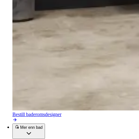
Bestill baderomsdesigner
Mer enn bad