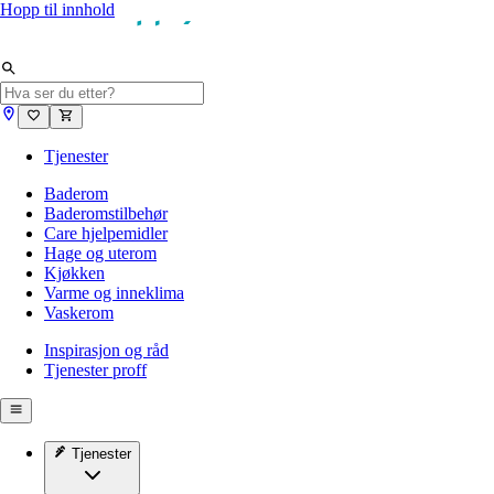
Hopp til innhold
Tjenester
Baderom
Baderomstilbehør
Care hjelpemidler
Hage og uterom
Kjøkken
Varme og inneklima
Vaskerom
Inspirasjon og råd
Tjenester proff
Tjenester