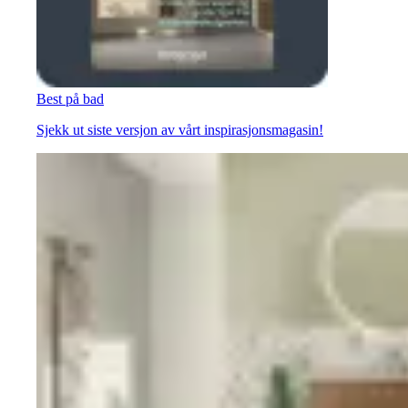
Best på bad
Sjekk ut siste versjon av vårt inspirasjonsmagasin!