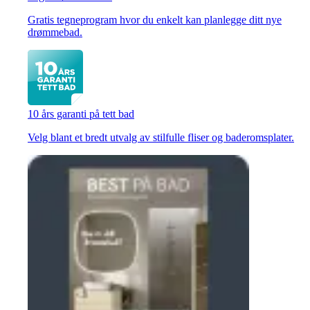
Gratis tegneprogram hvor du enkelt kan planlegge ditt nye
drømmebad.
10 års garanti på tett bad
Velg blant et bredt utvalg av stilfulle fliser og baderomsplater.