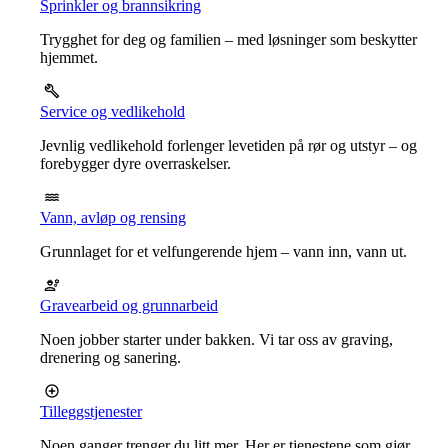
Sprinkler og brannsikring
Trygghet for deg og familien – med løsninger som beskytter
hjemmet.
Service og vedlikehold
Jevnlig vedlikehold forlenger levetiden på rør og utstyr – og
forebygger dyre overraskelser.
Vann, avløp og rensing
Grunnlaget for et velfungerende hjem – vann inn, vann ut.
Gravearbeid og grunnarbeid
Noen jobber starter under bakken. Vi tar oss av graving,
drenering og sanering.
Tilleggstjenester
Noen ganger trenger du litt mer. Her er tjenestene som gjør